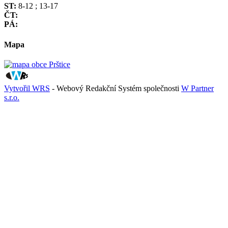
ST:
8-12 ; 13-17
ČT:
PÁ:
Mapa
Vytvořil WRS
- Webový Redakční Systém společnosti
W Partner
s.r.o.