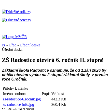
cz
-
Úřad
-
Úřední deska
Úřední deska
ZŠ Radostice otevírá 6. ročník II. stupně
Základní škola Radostice oznamuje, že od 1.září 2026 by
chtěla otevírat výuku na 2.stupni základní školy, v prvním
roce 6.ročník.
Přílohy k článku
Jméno souboru
Popis
Velikost
zs-radostice-6.rocnik.jpg
442.3 Kb
zs-radostice-info.jpg
360.4 Kb
Vyvěšení:
16.3.2026