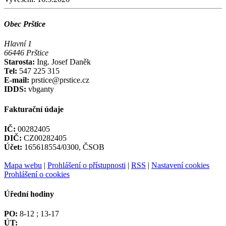
Obec Prštice
Hlavní 1
66446 Prštice
Starosta:
Ing. Josef Daněk
Tel:
547 225 315
E-mail:
prstice@prstice.cz
IDDS:
vbganty
Fakturační údaje
IČ:
00282405
DIČ:
CZ00282405
Účet:
165618554/0300, ČSOB
Mapa webu
|
Prohlášení o přístupnosti
|
RSS
|
Nastavení cookies
Prohlášení o cookies
Úřední hodiny
PO:
8-12 ; 13-17
ÚT: