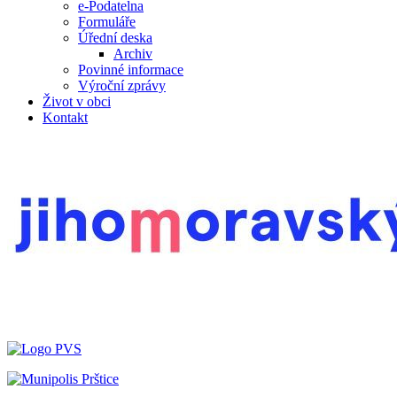
e-Podatelna
Formuláře
Úřední deska
Archiv
Povinné informace
Výroční zprávy
Život v obci
Kontakt