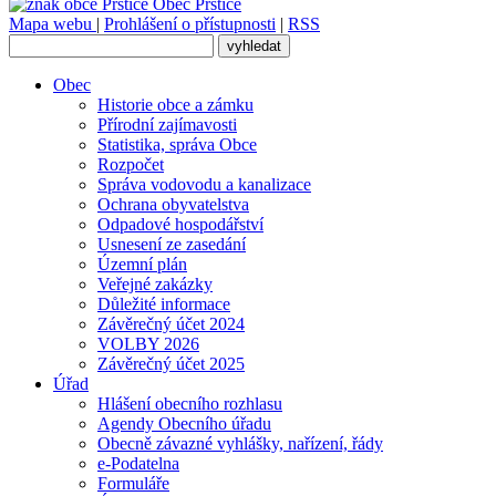
Obec
Prštice
Mapa webu
|
Prohlášení o přístupnosti
|
RSS
Obec
Historie obce a zámku
Přírodní zajímavosti
Statistika, správa Obce
Rozpočet
Správa vodovodu a kanalizace
Ochrana obyvatelstva
Odpadové hospodářství
Usnesení ze zasedání
Územní plán
Veřejné zakázky
Důležité informace
Závěrečný účet 2024
VOLBY 2026
Závěrečný účet 2025
Úřad
Hlášení obecního rozhlasu
Agendy Obecního úřadu
Obecně závazné vyhlášky, nařízení, řády
e-Podatelna
Formuláře