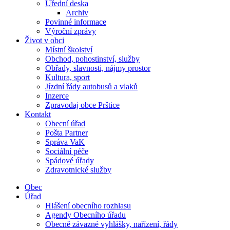
Úřední deska
Archiv
Povinné informace
Výroční zprávy
Život v obci
Místní školství
Obchod, pohostinství, služby
Obřady, slavnosti, nájmy prostor
Kultura, sport
Jízdní řády autobusů a vlaků
Inzerce
Zpravodaj obce Prštice
Kontakt
Obecní úřad
Pošta Partner
Správa VaK
Sociální péče
Spádové úřady
Zdravotnické služby
Obec
Úřad
Hlášení obecního rozhlasu
Agendy Obecního úřadu
Obecně závazné vyhlášky, nařízení, řády