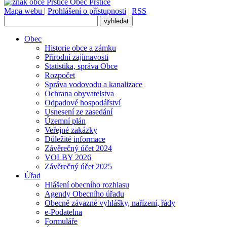
Obec
Prštice
Mapa webu
|
Prohlášení o přístupnosti
|
RSS
Obec
Historie obce a zámku
Přírodní zajímavosti
Statistika, správa Obce
Rozpočet
Správa vodovodu a kanalizace
Ochrana obyvatelstva
Odpadové hospodářství
Usnesení ze zasedání
Územní plán
Veřejné zakázky
Důležité informace
Závěrečný účet 2024
VOLBY 2026
Závěrečný účet 2025
Úřad
Hlášení obecního rozhlasu
Agendy Obecního úřadu
Obecně závazné vyhlášky, nařízení, řády
e-Podatelna
Formuláře