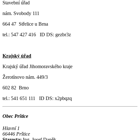
Stavební úřad
nám. Svobody 111
664 47 Střelice u Brna
tel.: 547 427 416 ID DS: gezbr3z
Krajský úřad
Krajský úřad Jihomoravského kraje
Žerotínovo nám. 449/3
602 82 Brno
tel.: 541 651 111 ID DS: x2pbqzq
Obec Prštice
Hlavní 1
66446 Prštice
Starosta:
Ing. Josef Daněk