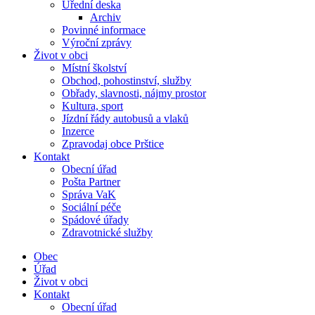
Úřední deska
Archiv
Povinné informace
Výroční zprávy
Život v obci
Místní školství
Obchod, pohostinství, služby
Obřady, slavnosti, nájmy prostor
Kultura, sport
Jízdní řády autobusů a vlaků
Inzerce
Zpravodaj obce Prštice
Kontakt
Obecní úřad
Pošta Partner
Správa VaK
Sociální péče
Spádové úřady
Zdravotnické služby
Obec
Úřad
Život v obci
Kontakt
Obecní úřad