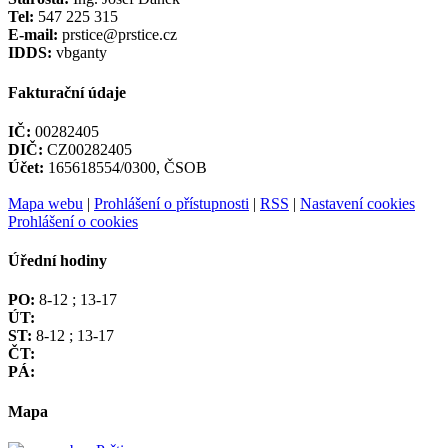
Tel:
547 225 315
E-mail:
prstice@prstice.cz
IDDS:
vbganty
Fakturační údaje
IČ:
00282405
DIČ:
CZ00282405
Účet:
165618554/0300, ČSOB
Mapa webu
|
Prohlášení o přístupnosti
|
RSS
|
Nastavení cookies
Prohlášení o cookies
Úřední hodiny
PO:
8-12 ; 13-17
ÚT:
ST:
8-12 ; 13-17
ČT:
PÁ:
Mapa