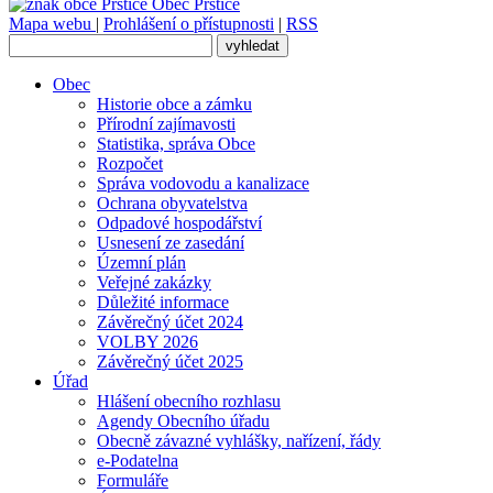
Obec
Prštice
Mapa webu
|
Prohlášení o přístupnosti
|
RSS
Obec
Historie obce a zámku
Přírodní zajímavosti
Statistika, správa Obce
Rozpočet
Správa vodovodu a kanalizace
Ochrana obyvatelstva
Odpadové hospodářství
Usnesení ze zasedání
Územní plán
Veřejné zakázky
Důležité informace
Závěrečný účet 2024
VOLBY 2026
Závěrečný účet 2025
Úřad
Hlášení obecního rozhlasu
Agendy Obecního úřadu
Obecně závazné vyhlášky, nařízení, řády
e-Podatelna
Formuláře