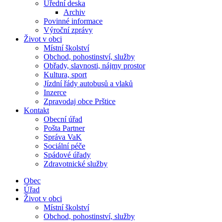
Úřední deska
Archiv
Povinné informace
Výroční zprávy
Život v obci
Místní školství
Obchod, pohostinství, služby
Obřady, slavnosti, nájmy prostor
Kultura, sport
Jízdní řády autobusů a vlaků
Inzerce
Zpravodaj obce Prštice
Kontakt
Obecní úřad
Pošta Partner
Správa VaK
Sociální péče
Spádové úřady
Zdravotnické služby
Obec
Úřad
Život v obci
Místní školství
Obchod, pohostinství, služby