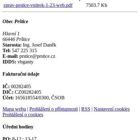
zprav-prstice-vnitrek-1-23-web.pdf
7503.7 Kb
Obec Prštice
Hlavní 1
66446 Prštice
Starosta:
Ing. Josef Daněk
Tel:
547 225 315
E-mail:
prstice@prstice.cz
IDDS:
vbganty
Fakturační údaje
IČ:
00282405
DIČ:
CZ00282405
Účet:
165618554/0300, ČSOB
Mapa webu
|
Prohlášení o přístupnosti
|
RSS
|
Nastavení cookies
Prohlášení o cookies
Úřední hodiny
PO:
8-12 ; 13-17