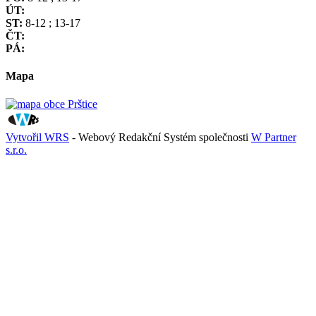
ÚT:
ST:
8-12 ; 13-17
ČT:
PÁ:
Mapa
Vytvořil WRS
- Webový Redakční Systém společnosti
W Partner
s.r.o.