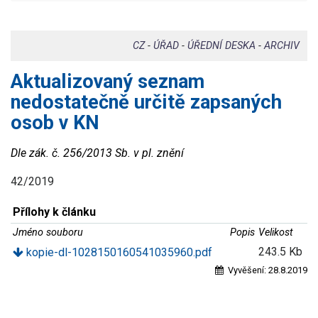
CZ
-
ÚŘAD
-
ÚŘEDNÍ DESKA
-
ARCHIV
Aktualizovaný seznam
nedostatečně určitě zapsaných
osob v KN
Dle zák. č. 256/2013 Sb. v pl. znění
42/2019
Přílohy k článku
Jméno souboru
Popis
Velikost
243.5 Kb
kopie-dl-1028150160541035960.pdf
Vyvěšení:
28.8.2019