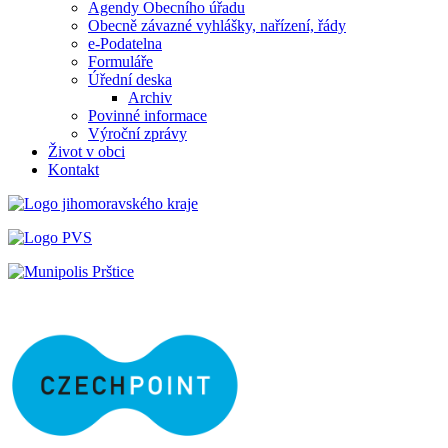
Agendy Obecního úřadu
Obecně závazné vyhlášky, nařízení, řády
e-Podatelna
Formuláře
Úřední deska
Archiv
Povinné informace
Výroční zprávy
Život v obci
Kontakt