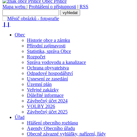
Obec
Prštice
Mapa webu
|
Prohlášení o přístupnosti
|
RSS
❙❙
Obec
Historie obce a zámku
Přírodní zajímavosti
Statistika, správa Obce
Rozpočet
Správa vodovodu a kanalizace
Ochrana obyvatelstva
Odpadové hospodářství
Usnesení ze zasedání
Územní plán
Veřejné zakázky
Důležité informace
Závěrečný účet 2024
VOLBY 2026
Závěrečný účet 2025
Úřad
Hlášení obecního rozhlasu
Agendy Obecního úřadu
Obecně závazné vyhlášky, nařízení, řády