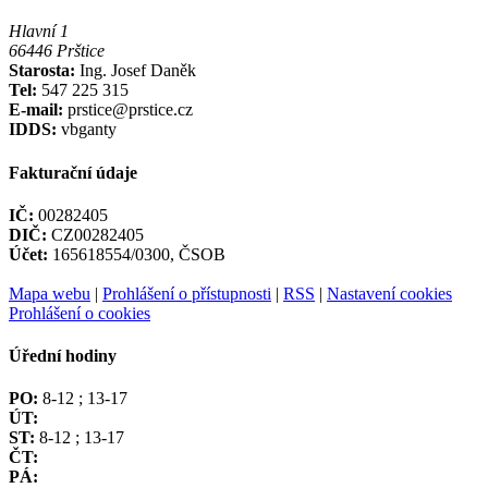
Hlavní 1
66446 Prštice
Starosta:
Ing. Josef Daněk
Tel:
547 225 315
E-mail:
prstice@prstice.cz
IDDS:
vbganty
Fakturační údaje
IČ:
00282405
DIČ:
CZ00282405
Účet:
165618554/0300, ČSOB
Mapa webu
|
Prohlášení o přístupnosti
|
RSS
|
Nastavení cookies
Prohlášení o cookies
Úřední hodiny
PO:
8-12 ; 13-17
ÚT:
ST:
8-12 ; 13-17
ČT:
PÁ: