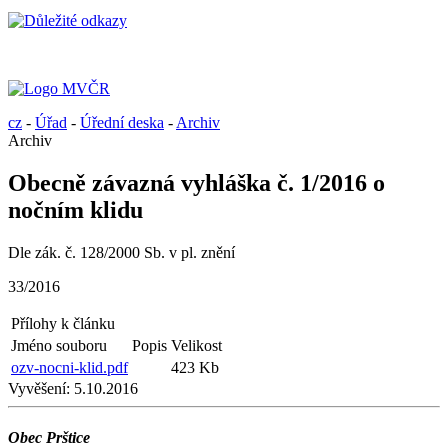
cz
-
Úřad
-
Úřední deska
-
Archiv
Archiv
Obecně závazná vyhláška č. 1/2016 o
nočním klidu
Dle zák. č. 128/2000 Sb. v pl. znění
33/2016
Přílohy k článku
Jméno souboru
Popis
Velikost
ozv-nocni-klid.pdf
423 Kb
Vyvěšení:
5.10.2016
Obec Prštice