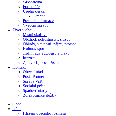
e-Podatelna
Formuláře
Úřední deska
Archiv
Povinné informace
Výroční zprávy
Život v obci
Místní školství
Obchod, pohostinství, služby
Obřady, slavnosti, nájmy prostor
Kultura, sport
Jízdní řády autobusů a vlaků
Inzerce
Zpravodaj obce Prštice
Kontakt
Obecní úřad
Pošta Partner
Správa VaK
Sociální péče
Spádové úřady
Zdravotnické služby
Obec
Úřad
Hlášení obecního rozhlasu