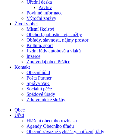
Úřední deska
Archiv
Povinné informace
Výroční zprávy
Život v obci
Místní školství
Obchod, pohostinství, služby
Obřady, slavnosti, nájmy prostor
Kultura, sport
Jízdní řády autobusů a vlaků
Inzerce
Zpravodaj obce Prštice
Kontakt
Obecní úřad
Pošta Partner
Správa VaK
Sociální péče
Spádové úřady
Zdravotnické služby
Obec
Úřad
Hlášení obecního rozhlasu
Agendy Obecního úřadu
Obecně závazné vyhlášky, nařízení, řády