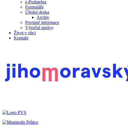
e-Podatelna
Formuláře
Úřední deska
Archiv
Povinné informace
Výroční zprávy
Život v obci
Kontakt