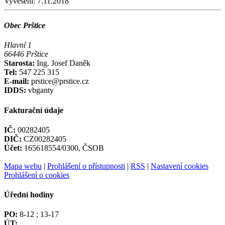
Vyvěšení:
7.11.2018
Obec Prštice
Hlavní 1
66446 Prštice
Starosta:
Ing. Josef Daněk
Tel:
547 225 315
E-mail:
prstice@prstice.cz
IDDS:
vbganty
Fakturační údaje
IČ:
00282405
DIČ:
CZ00282405
Účet:
165618554/0300, ČSOB
Mapa webu
|
Prohlášení o přístupnosti
|
RSS
|
Nastavení cookies
Prohlášení o cookies
Úřední hodiny
PO:
8-12 ; 13-17
ÚT: