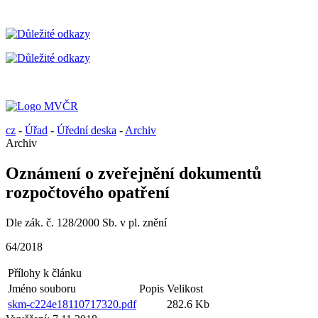
cz
-
Úřad
-
Úřední deska
-
Archiv
Archiv
Oznámení o zveřejnění dokumentů
rozpočtového opatření
Dle zák. č. 128/2000 Sb. v pl. znění
64/2018
Přílohy k článku
Jméno souboru
Popis
Velikost
skm-c224e18110717320.pdf
282.6 Kb