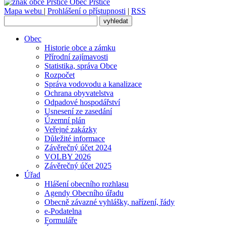
Obec
Prštice
Mapa webu
|
Prohlášení o přístupnosti
|
RSS
Obec
Historie obce a zámku
Přírodní zajímavosti
Statistika, správa Obce
Rozpočet
Správa vodovodu a kanalizace
Ochrana obyvatelstva
Odpadové hospodářství
Usnesení ze zasedání
Územní plán
Veřejné zakázky
Důležité informace
Závěrečný účet 2024
VOLBY 2026
Závěrečný účet 2025
Úřad
Hlášení obecního rozhlasu
Agendy Obecního úřadu
Obecně závazné vyhlášky, nařízení, řády
e-Podatelna
Formuláře