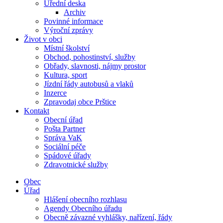
Úřední deska
Archiv
Povinné informace
Výroční zprávy
Život v obci
Místní školství
Obchod, pohostinství, služby
Obřady, slavnosti, nájmy prostor
Kultura, sport
Jízdní řády autobusů a vlaků
Inzerce
Zpravodaj obce Prštice
Kontakt
Obecní úřad
Pošta Partner
Správa VaK
Sociální péče
Spádové úřady
Zdravotnické služby
Obec
Úřad
Hlášení obecního rozhlasu
Agendy Obecního úřadu
Obecně závazné vyhlášky, nařízení, řády