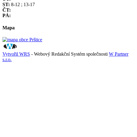
ST:
8-12 ; 13-17
ČT:
PÁ:
Mapa
Vytvořil WRS
- Webový Redakční Systém společnosti
W Partner
s.r.o.