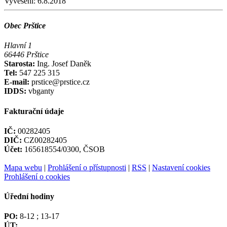
Vyvěšení:
6.8.2018
Obec Prštice
Hlavní 1
66446 Prštice
Starosta:
Ing. Josef Daněk
Tel:
547 225 315
E-mail:
prstice@prstice.cz
IDDS:
vbganty
Fakturační údaje
IČ:
00282405
DIČ:
CZ00282405
Účet:
165618554/0300, ČSOB
Mapa webu
|
Prohlášení o přístupnosti
|
RSS
|
Nastavení cookies
Prohlášení o cookies
Úřední hodiny
PO:
8-12 ; 13-17
ÚT: