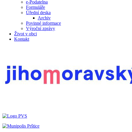
e-Podatelna
Formuláře
Úřední deska
Archiv
Povinné informace
Výroční zprávy
Život v obci
Kontakt