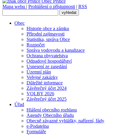
Obec
Prštice
Mapa webu
|
Prohlášení o přístupnosti
|
RSS
Obec
Historie obce a zámku
Přírodní zajímavosti
Statistika, správa Obce
Rozpočet
Správa vodovodu a kanalizace
Ochrana obyvatelstva
Odpadové hospodářství
Usnesení ze zasedání
Územní plán
Veřejné zakázky
Důležité informace
Závěrečný účet 2024
VOLBY 2026
Závěrečný účet 2025
Úřad
Hlášení obecního rozhlasu
Agendy Obecního úřadu
Obecně závazné vyhlášky, nařízení, řády
e-Podatelna
Formuláře