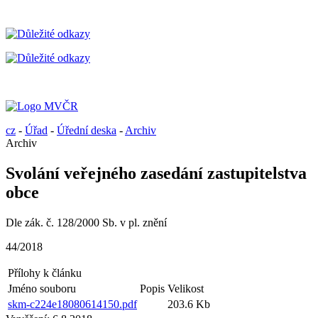
cz
-
Úřad
-
Úřední deska
-
Archiv
Archiv
Svolání veřejného zasedání zastupitelstva
obce
Dle zák. č. 128/2000 Sb. v pl. znění
44/2018
Přílohy k článku
Jméno souboru
Popis
Velikost
skm-c224e18080614150.pdf
203.6 Kb