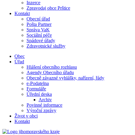
Inzerce
Zpravodaj obce Prštice
Kontakt
Obecní úřad
Pošta Partner
Správa VaK
Sociální péče
Spádové úřady
Zdravotnické služby
Obec
Úřad
Hlášení obecního rozhlasu
Agendy Obecního úřadu
Obecně závazné vyhlášky, nařízení, řády
e-Podatelna
Formuláře
Úřední deska
Archiv
Povinné informace
Výroční zprávy
Život v obci
Kontakt