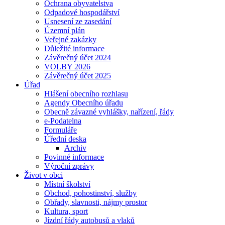
Ochrana obyvatelstva
Odpadové hospodářství
Usnesení ze zasedání
Územní plán
Veřejné zakázky
Důležité informace
Závěrečný účet 2024
VOLBY 2026
Závěrečný účet 2025
Úřad
Hlášení obecního rozhlasu
Agendy Obecního úřadu
Obecně závazné vyhlášky, nařízení, řády
e-Podatelna
Formuláře
Úřední deska
Archiv
Povinné informace
Výroční zprávy
Život v obci
Místní školství
Obchod, pohostinství, služby
Obřady, slavnosti, nájmy prostor
Kultura, sport
Jízdní řády autobusů a vlaků