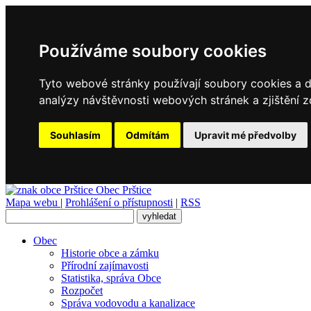
Používáme soubory cookies
Tyto webové stránky používají soubory cookies a da
analýzy návštěvnosti webových stránek a zjištění z
Souhlasím
Odmítám
Upravit mé předvolby
Obec
Prštice
Mapa webu
|
Prohlášení o přístupnosti
|
RSS
Obec
Historie obce a zámku
Přírodní zajímavosti
Statistika, správa Obce
Rozpočet
Správa vodovodu a kanalizace