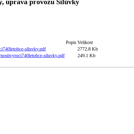
y, úprava provozu Silůvky
Popis
Velikost
ci740letobce-siluvky.pdf
2772.8 Kb
nostivyroci740letobce-siluvky.pdf
249.1 Kb