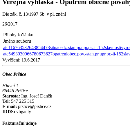
Veřejná vyhláška - Opatření obecné povah
Dle zák. č. 13/1997 Sb. v pl. znění
26/2017
Přílohy k článku
Jméno souboru
atc116763532643854473situacedz-stan.pr.upr.pr.-ii-152slavnostivyro
atc5493930966780673627opatreniobec.pov.-stan.pr.upr.pr.-ii-152slav
Vyvěšení:
19.6.2017
Obec Prštice
Hlavní 1
66446 Prštice
Starosta:
Ing. Josef Daněk
Tel:
547 225 315
E-mail:
prstice@prstice.cz
IDDS:
vbganty
Fakturační údaje