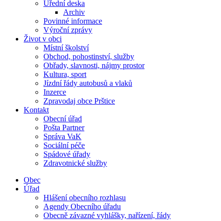
Úřední deska
Archiv
Povinné informace
Výroční zprávy
Život v obci
Místní školství
Obchod, pohostinství, služby
Obřady, slavnosti, nájmy prostor
Kultura, sport
Jízdní řády autobusů a vlaků
Inzerce
Zpravodaj obce Prštice
Kontakt
Obecní úřad
Pošta Partner
Správa VaK
Sociální péče
Spádové úřady
Zdravotnické služby
Obec
Úřad
Hlášení obecního rozhlasu
Agendy Obecního úřadu
Obecně závazné vyhlášky, nařízení, řády