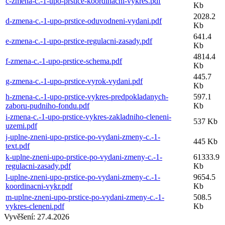
c-zmena-c.-1-upo-prstice-koordinacni-vykres.pdf
Kb
2028.2
d-zmena-c.-1-upo-prstice-oduvodneni-vydani.pdf
Kb
641.4
e-zmena-c.-1-upo-prstice-regulacni-zasady.pdf
Kb
4814.4
f-zmena-c.-1-upo-prstice-schema.pdf
Kb
445.7
g-zmena-c.-1-upo-prstice-vyrok-vydani.pdf
Kb
h-zmena-c.-1-upo-prstice-vykres-predpokladanych-
597.1
zaboru-pudniho-fondu.pdf
Kb
i-zmena-c.-1-upo-prstice-vykres-zakladniho-cleneni-
537 Kb
uzemi.pdf
j-uplne-zneni-upo-prstice-po-vydani-zmeny-c.-1-
445 Kb
text.pdf
k-uplne-zneni-upo-prstice-po-vydani-zmeny-c.-1-
61333.9
regulacni-zasady.pdf
Kb
l-uplne-zneni-upo-prstice-po-vydani-zmeny-c.-1-
9654.5
koordinacni-vykr.pdf
Kb
m-uplne-zneni-upo-prstice-po-vydani-zmeny-c.-1-
508.5
vykres-cleneni.pdf
Kb
Vyvěšení:
27.4.2026