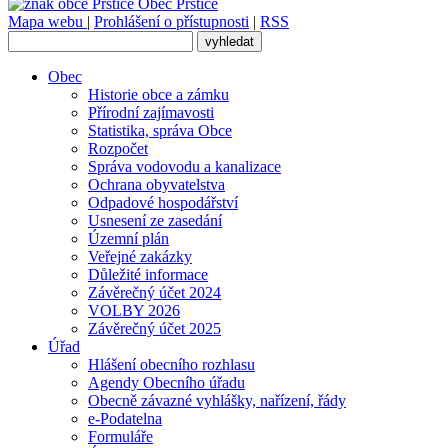
Obec
Prštice
Mapa webu
|
Prohlášení o přístupnosti
|
RSS
Obec
Historie obce a zámku
Přírodní zajímavosti
Statistika, správa Obce
Rozpočet
Správa vodovodu a kanalizace
Ochrana obyvatelstva
Odpadové hospodářství
Usnesení ze zasedání
Územní plán
Veřejné zakázky
Důležité informace
Závěrečný účet 2024
VOLBY 2026
Závěrečný účet 2025
Úřad
Hlášení obecního rozhlasu
Agendy Obecního úřadu
Obecně závazné vyhlášky, nařízení, řády
e-Podatelna
Formuláře