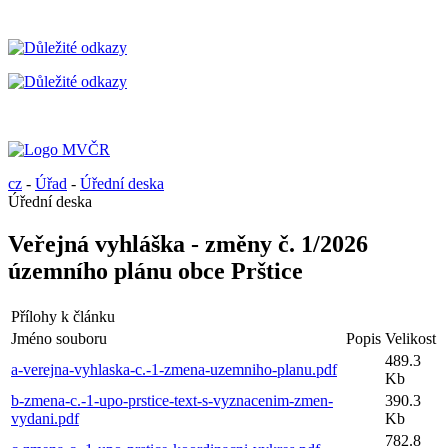
cz
-
Úřad
-
Úřední deska
Úřední deska
Veřejná vyhláška - změny č. 1/2026
územního plánu obce Prštice
Přílohy k článku
Jméno souboru
Popis
Velikost
489.3
a-verejna-vyhlaska-c.-1-zmena-uzemniho-planu.pdf
Kb
b-zmena-c.-1-upo-prstice-text-s-vyznacenim-zmen-
390.3
vydani.pdf
Kb
782.8