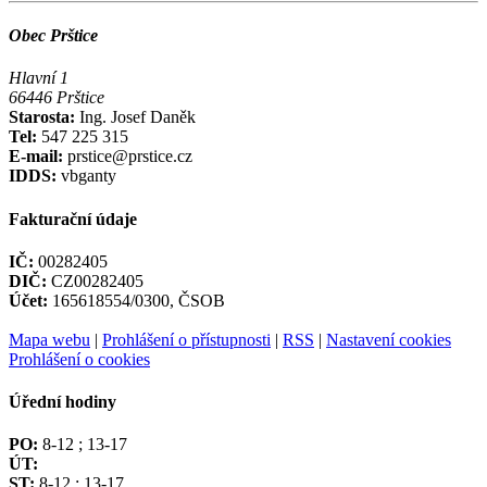
Obec Prštice
Hlavní 1
66446 Prštice
Starosta:
Ing. Josef Daněk
Tel:
547 225 315
E-mail:
prstice@prstice.cz
IDDS:
vbganty
Fakturační údaje
IČ:
00282405
DIČ:
CZ00282405
Účet:
165618554/0300, ČSOB
Mapa webu
|
Prohlášení o přístupnosti
|
RSS
|
Nastavení cookies
Prohlášení o cookies
Úřední hodiny
PO:
8-12 ; 13-17
ÚT:
ST:
8-12 ; 13-17