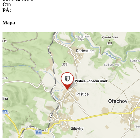
ČT:
PÁ:
Mapa