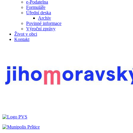
e-Podatelna
Formuláře
Úřední deska
Archiv
Povinné informace
Výroční zprávy
Život v obci
Kontakt