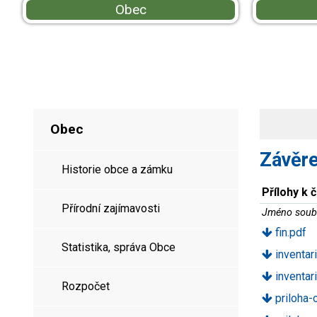
Obec
Obec
Závěr
Historie obce a zámku
Přílohy k 
Přírodní zajímavosti
Jméno soub
fin.pdf
Statistika, správa Obce
inventar
inventar
Rozpočet
priloha-