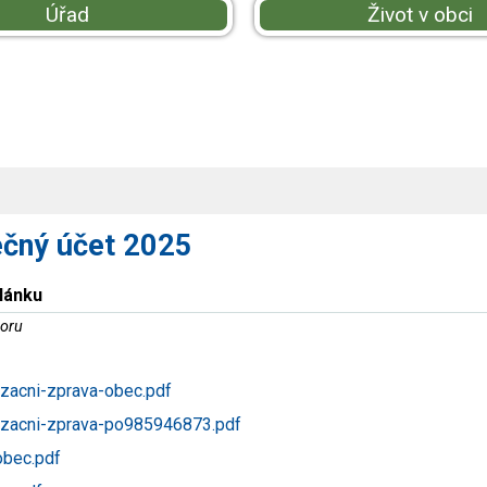
Úřad
Život v obci
ečný účet 2025
článku
oru
izacni-zprava-obec.pdf
izacni-zprava-po985946873.pdf
obec.pdf