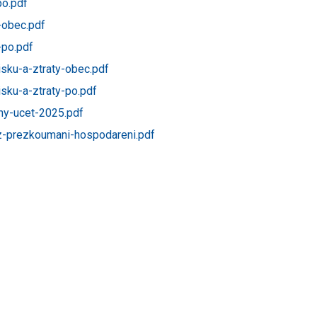
po.pdf
-obec.pdf
-po.pdf
sku-a-ztraty-obec.pdf
sku-a-ztraty-po.pdf
ny-ucet-2025.pdf
-prezkoumani-hospodareni.pdf