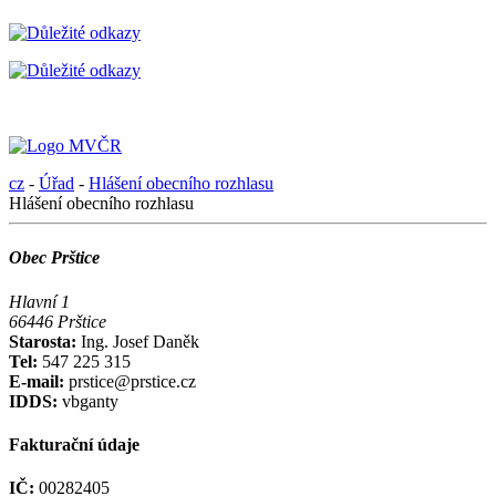
cz
-
Úřad
-
Hlášení obecního rozhlasu
Hlášení obecního rozhlasu
Obec Prštice
Hlavní 1
66446 Prštice
Starosta:
Ing. Josef Daněk
Tel:
547 225 315
E-mail:
prstice@prstice.cz
IDDS:
vbganty
Fakturační údaje
IČ:
00282405