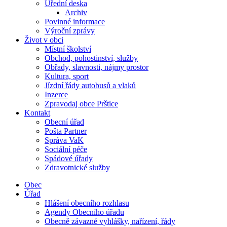
Úřední deska
Archiv
Povinné informace
Výroční zprávy
Život v obci
Místní školství
Obchod, pohostinství, služby
Obřady, slavnosti, nájmy prostor
Kultura, sport
Jízdní řády autobusů a vlaků
Inzerce
Zpravodaj obce Prštice
Kontakt
Obecní úřad
Pošta Partner
Správa VaK
Sociální péče
Spádové úřady
Zdravotnické služby
Obec
Úřad
Hlášení obecního rozhlasu
Agendy Obecního úřadu
Obecně závazné vyhlášky, nařízení, řády