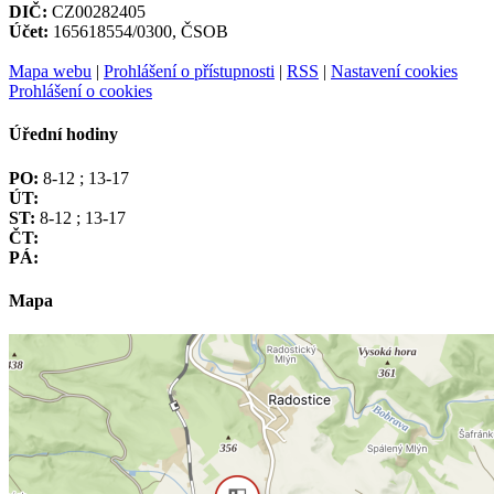
DIČ:
CZ00282405
Účet:
165618554/0300, ČSOB
Mapa webu
|
Prohlášení o přístupnosti
|
RSS
|
Nastavení cookies
Prohlášení o cookies
Úřední hodiny
PO:
8-12 ; 13-17
ÚT:
ST:
8-12 ; 13-17
ČT:
PÁ:
Mapa