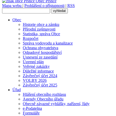
Obec
Prštice
Mapa webu
|
Prohlášení o přístupnosti
|
RSS
Obec
Historie obce a zámku
Přírodní zajímavosti
Statistika, správa Obce
Rozpočet
Správa vodovodu a kanalizace
Ochrana obyvatelstva
Odpadové hospodářství
Usnesení ze zasedání
Územní plán
Veřejné zakázky
Důležité informace
Závěrečný účet 2024
VOLBY 2026
Závěrečný účet 2025
Úřad
Hlášení obecního rozhlasu
Agendy Obecního úřadu
Obecně závazné vyhlášky, nařízení, řády
e-Podatelna
Formuláře