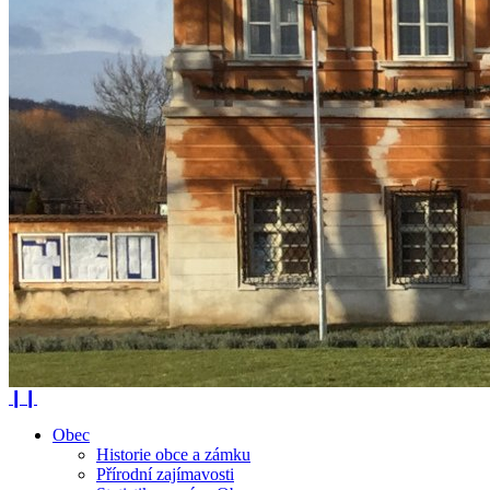
❙❙
Obec
Historie obce a zámku
Přírodní zajímavosti