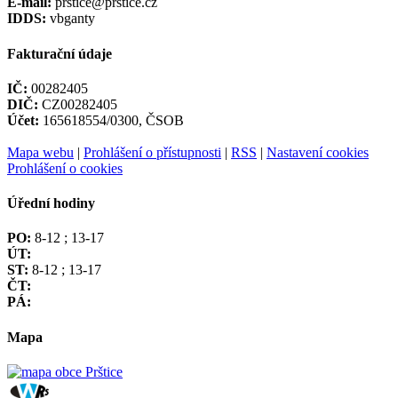
E-mail:
prstice@prstice.cz
IDDS:
vbganty
Fakturační údaje
IČ:
00282405
DIČ:
CZ00282405
Účet:
165618554/0300, ČSOB
Mapa webu
|
Prohlášení o přístupnosti
|
RSS
|
Nastavení cookies
Prohlášení o cookies
Úřední hodiny
PO:
8-12 ; 13-17
ÚT:
ST:
8-12 ; 13-17
ČT:
PÁ:
Mapa