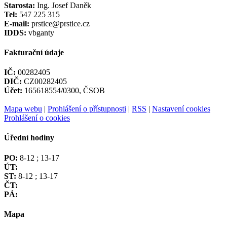
Starosta:
Ing. Josef Daněk
Tel:
547 225 315
E-mail:
prstice@prstice.cz
IDDS:
vbganty
Fakturační údaje
IČ:
00282405
DIČ:
CZ00282405
Účet:
165618554/0300, ČSOB
Mapa webu
|
Prohlášení o přístupnosti
|
RSS
|
Nastavení cookies
Prohlášení o cookies
Úřední hodiny
PO:
8-12 ; 13-17
ÚT:
ST:
8-12 ; 13-17
ČT:
PÁ:
Mapa