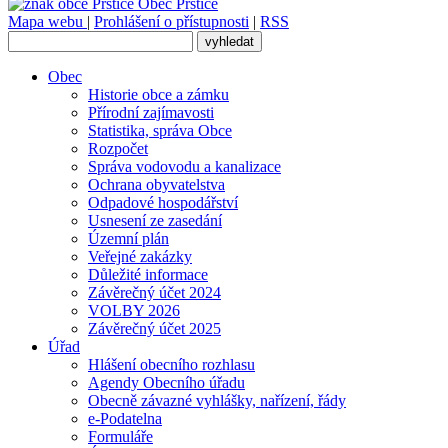
Obec
Prštice
Mapa webu
|
Prohlášení o přístupnosti
|
RSS
Obec
Historie obce a zámku
Přírodní zajímavosti
Statistika, správa Obce
Rozpočet
Správa vodovodu a kanalizace
Ochrana obyvatelstva
Odpadové hospodářství
Usnesení ze zasedání
Územní plán
Veřejné zakázky
Důležité informace
Závěrečný účet 2024
VOLBY 2026
Závěrečný účet 2025
Úřad
Hlášení obecního rozhlasu
Agendy Obecního úřadu
Obecně závazné vyhlášky, nařízení, řády
e-Podatelna
Formuláře