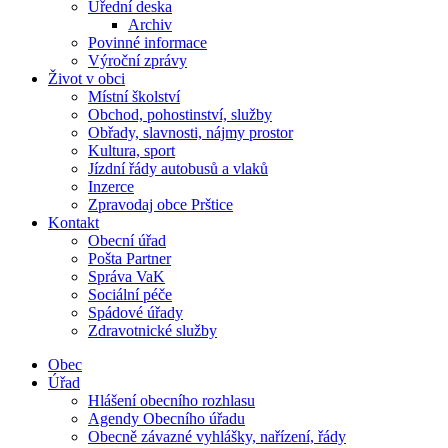
Úřední deska
Archiv
Povinné informace
Výroční zprávy
Život v obci
Místní školství
Obchod, pohostinství, služby
Obřady, slavnosti, nájmy prostor
Kultura, sport
Jízdní řády autobusů a vlaků
Inzerce
Zpravodaj obce Prštice
Kontakt
Obecní úřad
Pošta Partner
Správa VaK
Sociální péče
Spádové úřady
Zdravotnické služby
Obec
Úřad
Hlášení obecního rozhlasu
Agendy Obecního úřadu
Obecně závazné vyhlášky, nařízení, řády