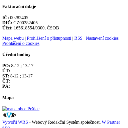
Fakturační údaje
IČ:
00282405
DIČ:
CZ00282405
Účet:
165618554/0300, ČSOB
Mapa webu
|
Prohlášení o přístupnosti
|
RSS
|
Nastavení cookies
Prohlášení o cookies
Úřední hodiny
PO:
8-12 ; 13-17
ÚT:
ST:
8-12 ; 13-17
ČT:
PÁ:
Mapa
Vytvořil WRS
- Webový Redakční Systém společnosti
W Partner
s.r.o.