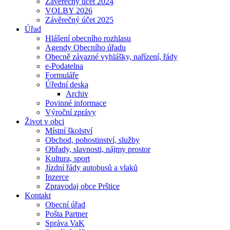
Závěrečný účet 2024
VOLBY 2026
Závěrečný účet 2025
Úřad
Hlášení obecního rozhlasu
Agendy Obecního úřadu
Obecně závazné vyhlášky, nařízení, řády
e-Podatelna
Formuláře
Úřední deska
Archiv
Povinné informace
Výroční zprávy
Život v obci
Místní školství
Obchod, pohostinství, služby
Obřady, slavnosti, nájmy prostor
Kultura, sport
Jízdní řády autobusů a vlaků
Inzerce
Zpravodaj obce Prštice
Kontakt
Obecní úřad
Pošta Partner
Správa VaK