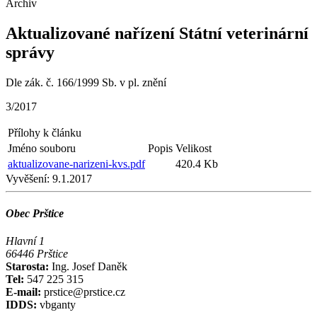
Archiv
Aktualizované nařízení Státní veterinární
správy
Dle zák. č. 166/1999 Sb. v pl. znění
3/2017
Přílohy k článku
Jméno souboru
Popis
Velikost
aktualizovane-narizeni-kvs.pdf
420.4 Kb
Vyvěšení:
9.1.2017
Obec Prštice
Hlavní 1
66446 Prštice
Starosta:
Ing. Josef Daněk
Tel:
547 225 315
E-mail:
prstice@prstice.cz
IDDS:
vbganty