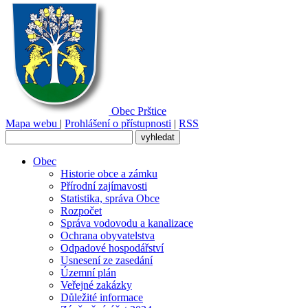
Obec
Prštice
Mapa webu
|
Prohlášení o přístupnosti
|
RSS
Obec
Historie obce a zámku
Přírodní zajímavosti
Statistika, správa Obce
Rozpočet
Správa vodovodu a kanalizace
Ochrana obyvatelstva
Odpadové hospodářství
Usnesení ze zasedání
Územní plán
Veřejné zakázky
Důležité informace