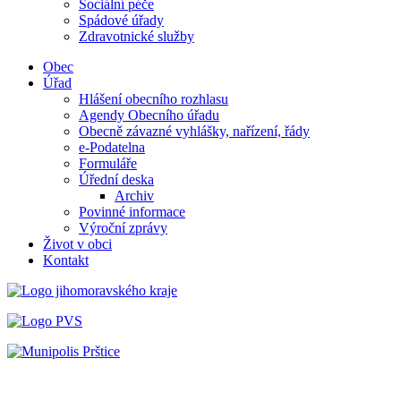
Sociální péče
Spádové úřady
Zdravotnické služby
Obec
Úřad
Hlášení obecního rozhlasu
Agendy Obecního úřadu
Obecně závazné vyhlášky, nařízení, řády
e-Podatelna
Formuláře
Úřední deska
Archiv
Povinné informace
Výroční zprávy
Život v obci
Kontakt