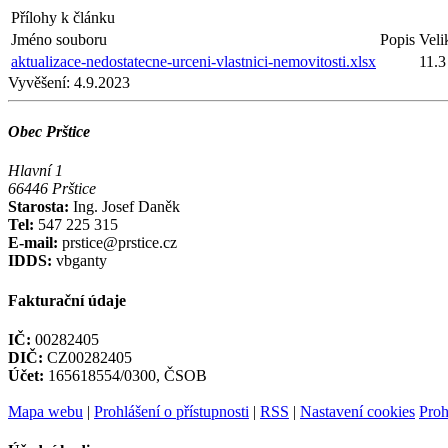
Přílohy k článku
Jméno souboru
Popis
Veli
aktualizace-nedostatecne-urceni-vlastnici-nemovitosti.xlsx
11.
Vyvěšení:
4.9.2023
Obec Prštice
Hlavní 1
66446 Prštice
Starosta:
Ing. Josef Daněk
Tel:
547 225 315
E-mail:
prstice@prstice.cz
IDDS:
vbganty
Fakturační údaje
IČ:
00282405
DIČ:
CZ00282405
Účet:
165618554/0300, ČSOB
Mapa webu
|
Prohlášení o přístupnosti
|
RSS
|
Nastavení cookies
Proh