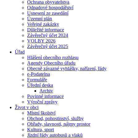
Ochrana obyvatelstva
Odpadové hospodářství
Usnesení ze zasedání
Územní plán
Veřejné zakázky
Důležité informace
Závěrečný účet 2024
VOLBY 2026
Závěrečný účet 2025
Úřad
Hlášení obecního rozhlasu
Agendy Obecního úřadu
Obecně závazné vyhlášky, nařízení, řády
e-Podatelna
Formuláře
Úřední deska
Archiv
Povinné informace
Výroční zprávy
Život v obci
Místní školství
Obchod, pohostinství, služby
Obřady, slavnosti, nájmy prostor
Kultura, sport
Jízdní řády autobusů a vlaků