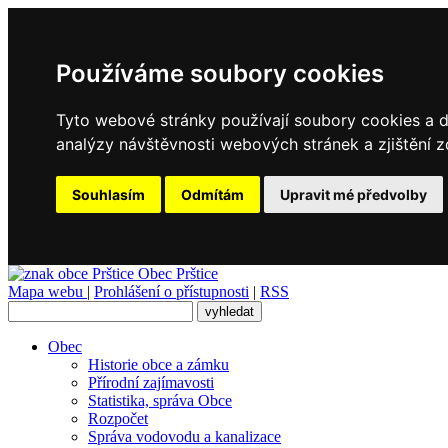
Používáme soubory cookies
Tyto webové stránky používají soubory cookies a da
analýzy návštěvnosti webových stránek a zjištění z
Souhlasím
Odmítám
Upravit mé předvolby
Obec
Prštice
Mapa webu
|
Prohlášení o přístupnosti
|
RSS
Obec
Historie obce a zámku
Přírodní zajímavosti
Statistika, správa Obce
Rozpočet
Správa vodovodu a kanalizace