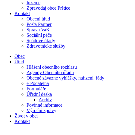
Inzerce
Zpravodaj obce Prštice
Kontakt
Obecní úřad
Pošta Partner
Správa VaK
Sociální péče
Spádové úřady
Zdravotnické služby
Obec
Úřad
Hlášení obecního rozhlasu
Agendy Obecního úřadu
Obecně závazné vyhlášky, nařízení, řády
e-Podatelna
Formuláře
Úřední deska
Archiv
Povinné informace
Výroční zprávy
Život v obci
Kontakt