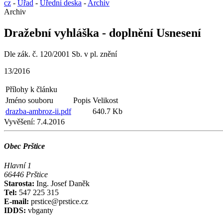
cz
-
Úřad
-
Úřední deska
-
Archiv
Archiv
Dražební vyhláška - doplnění Usnesení
Dle zák. č. 120/2001 Sb. v pl. znění
13/2016
Přílohy k článku
Jméno souboru
Popis
Velikost
drazba-ambroz-ii.pdf
640.7 Kb
Vyvěšení:
7.4.2016
Obec Prštice
Hlavní 1
66446 Prštice
Starosta:
Ing. Josef Daněk
Tel:
547 225 315
E-mail:
prstice@prstice.cz
IDDS:
vbganty