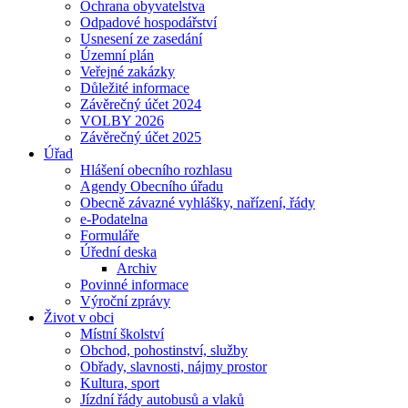
Ochrana obyvatelstva
Odpadové hospodářství
Usnesení ze zasedání
Územní plán
Veřejné zakázky
Důležité informace
Závěrečný účet 2024
VOLBY 2026
Závěrečný účet 2025
Úřad
Hlášení obecního rozhlasu
Agendy Obecního úřadu
Obecně závazné vyhlášky, nařízení, řády
e-Podatelna
Formuláře
Úřední deska
Archiv
Povinné informace
Výroční zprávy
Život v obci
Místní školství
Obchod, pohostinství, služby
Obřady, slavnosti, nájmy prostor
Kultura, sport
Jízdní řády autobusů a vlaků