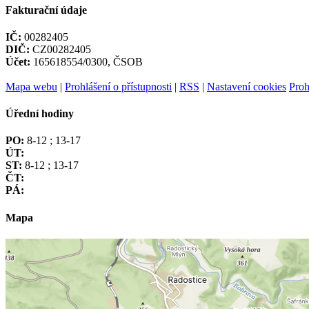
Fakturační údaje
IČ:
00282405
DIČ:
CZ00282405
Účet:
165618554/0300, ČSOB
Mapa webu
|
Prohlášení o přístupnosti
|
RSS
|
Nastavení cookies
Proh
Úřední hodiny
PO:
8-12 ; 13-17
ÚT:
ST:
8-12 ; 13-17
ČT:
PÁ:
Mapa