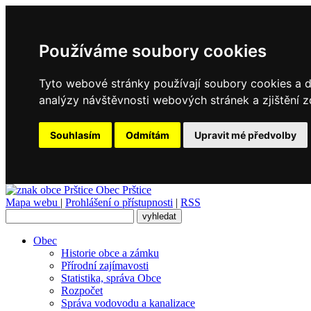
Používáme soubory cookies
Tyto webové stránky používají soubory cookies a da
analýzy návštěvnosti webových stránek a zjištění z
Souhlasím
Odmítám
Upravit mé předvolby
Obec
Prštice
Mapa webu
|
Prohlášení o přístupnosti
|
RSS
Obec
Historie obce a zámku
Přírodní zajímavosti
Statistika, správa Obce
Rozpočet
Správa vodovodu a kanalizace