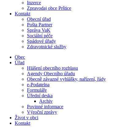
Inzerce
Zpravodaj obce Prštice
Kontakt
Obecní úřad
Pošta Partner
Správa VaK
Sociální péče
Spádové úřady
Zdravotnické služby
Obec
Úřad
Hlášení obecního rozhlasu
Agendy Obecního úřadu
Obecně závazné vyhlášky, nařízení, řády
e-Podatelna
Formuláře
Úřední deska
Archiv
Povinné informace
Výroční zprávy
Život v obci
Kontakt