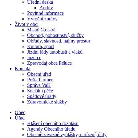
Úřední deska
Archiv
Povinné informace
Výroční zprávy
Život v obci
Místní školství
Obchod, pohostinství, služby
Obřady, slavnosti, nájmy prostor
Kultura, sport
Jízdní řády autobusů a vlaků
Inzerce
Zpravodaj obce Prštice
Kontakt
Obecní úřad
Pošta Partner
Správa VaK
Sociální péče
Spádové úřady
Zdravotnické služby
Obec
Úřad
Hlášení obecního rozhlasu
Agendy Obecního úřadu
Obecně závazné vyhlášky, nařízení, řády