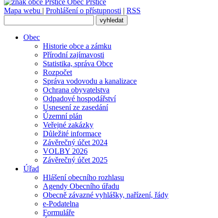
Obec
Prštice
Mapa webu
|
Prohlášení o přístupnosti
|
RSS
Obec
Historie obce a zámku
Přírodní zajímavosti
Statistika, správa Obce
Rozpočet
Správa vodovodu a kanalizace
Ochrana obyvatelstva
Odpadové hospodářství
Usnesení ze zasedání
Územní plán
Veřejné zakázky
Důležité informace
Závěrečný účet 2024
VOLBY 2026
Závěrečný účet 2025
Úřad
Hlášení obecního rozhlasu
Agendy Obecního úřadu
Obecně závazné vyhlášky, nařízení, řády
e-Podatelna
Formuláře