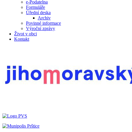
e-Podatelna
Formuláře
Úřední deska
Archiv
Povinné informace
Výroční zprávy
Život v obci
Kontakt