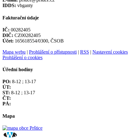
IDDS:
vbganty
Fakturační údaje
IČ:
00282405
DIČ:
CZ00282405
Účet:
165618554/0300, ČSOB
Mapa webu
|
Prohlášení o přístupnosti
|
RSS
|
Nastavení cookies
Prohlášení o cookies
Úřední hodiny
PO:
8-12 ; 13-17
ÚT:
ST:
8-12 ; 13-17
ČT:
PÁ:
Mapa