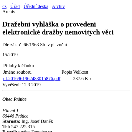
cz
-
Úřad
-
Úřední deska
-
Archiv
Archiv
Dražební vyhláška o provedení
elektronické dražby nemovitých věcí
Dle zák. č. 66/1963 Sb. v pl. znění
15/2019
Přílohy k článku
Jméno souboru
Popis
Velikost
dl-2016961962483015876.pdf
237.6 Kb
Vyvěšení:
12.3.2019
Obec Prštice
Hlavní 1
66446 Prštice
Starosta:
Ing. Josef Daněk
Tel:
547 225 315
E-mail:
prstice@prstice.cz