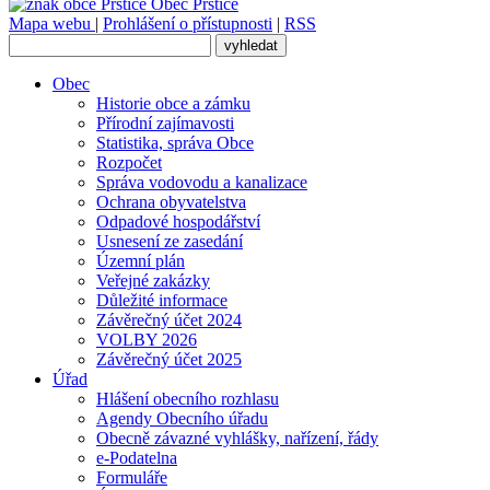
Obec
Prštice
Mapa webu
|
Prohlášení o přístupnosti
|
RSS
Obec
Historie obce a zámku
Přírodní zajímavosti
Statistika, správa Obce
Rozpočet
Správa vodovodu a kanalizace
Ochrana obyvatelstva
Odpadové hospodářství
Usnesení ze zasedání
Územní plán
Veřejné zakázky
Důležité informace
Závěrečný účet 2024
VOLBY 2026
Závěrečný účet 2025
Úřad
Hlášení obecního rozhlasu
Agendy Obecního úřadu
Obecně závazné vyhlášky, nařízení, řády
e-Podatelna
Formuláře