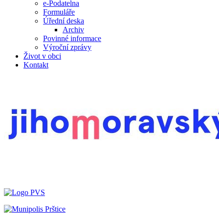
e-Podatelna
Formuláře
Úřední deska
Archiv
Povinné informace
Výroční zprávy
Život v obci
Kontakt