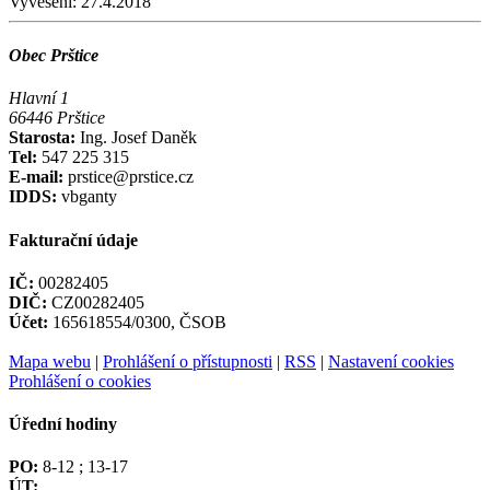
Vyvěšení:
27.4.2018
Obec Prštice
Hlavní 1
66446 Prštice
Starosta:
Ing. Josef Daněk
Tel:
547 225 315
E-mail:
prstice@prstice.cz
IDDS:
vbganty
Fakturační údaje
IČ:
00282405
DIČ:
CZ00282405
Účet:
165618554/0300, ČSOB
Mapa webu
|
Prohlášení o přístupnosti
|
RSS
|
Nastavení cookies
Prohlášení o cookies
Úřední hodiny
PO:
8-12 ; 13-17
ÚT: