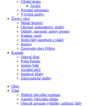
Úřední deska
Archiv
Povinné informace
Výroční zprávy
Život v obci
Místní školství
Obchod, pohostinství, služby
Obřady, slavnosti, nájmy prostor
Kultura, sport
Jízdní řády autobusů a vlaků
Inzerce
Zpravodaj obce Prštice
Kontakt
Obecní úřad
Pošta Partner
Správa VaK
Sociální péče
Spádové úřady
Zdravotnické služby
Obec
Úřad
Hlášení obecního rozhlasu
Agendy Obecního úřadu
Obecně závazné vyhlášky, nařízení, řády