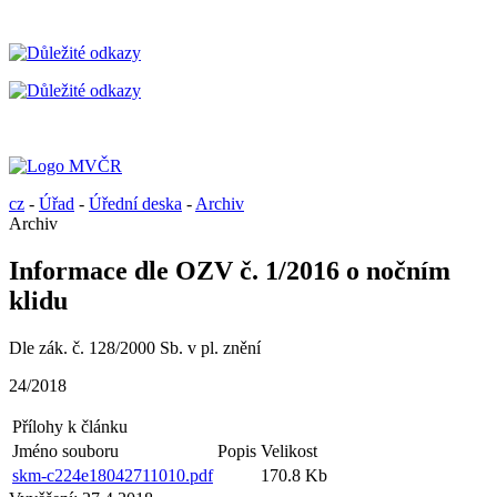
cz
-
Úřad
-
Úřední deska
-
Archiv
Archiv
Informace dle OZV č. 1/2016 o nočním
klidu
Dle zák. č. 128/2000 Sb. v pl. znění
24/2018
Přílohy k článku
Jméno souboru
Popis
Velikost
skm-c224e18042711010.pdf
170.8 Kb