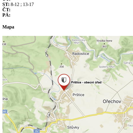
ST:
8-12 ; 13-17
ČT:
PÁ:
Mapa