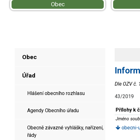
Obec
Obec
Inform
Úřad
Dle OZV č.
Hlášení obecního rozhlasu
43/2019
Přílohy k 
Agendy Obecního úřadu
Jméno soub
Obecně závazné vyhlášky, nařízení,
obecni-u
řády