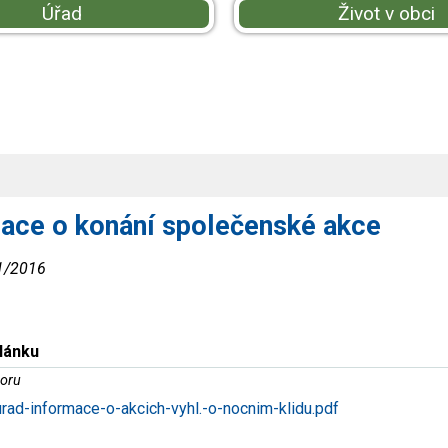
Úřad
Život v obci
ace o konání společenské akce
 1/2016
článku
oru
rad-informace-o-akcich-vyhl.-o-nocnim-klidu.pdf