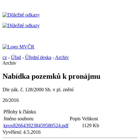
cz
-
Úřad
-
Úřední deska
-
Archiv
Archiv
Nabídka pozemků k pronájmu
Dle zák. č. 128/2000 Sb. v pl. znění
20/2016
Přílohy k článku
Jméno souboru
Popis
Velikost
keox8266439238459580524.pdf
1129 Kb
Vyvěšení:
4.5.2016