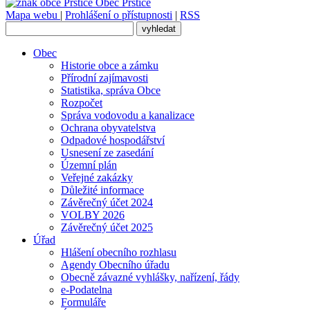
Obec
Prštice
Mapa webu
|
Prohlášení o přístupnosti
|
RSS
Obec
Historie obce a zámku
Přírodní zajímavosti
Statistika, správa Obce
Rozpočet
Správa vodovodu a kanalizace
Ochrana obyvatelstva
Odpadové hospodářství
Usnesení ze zasedání
Územní plán
Veřejné zakázky
Důležité informace
Závěrečný účet 2024
VOLBY 2026
Závěrečný účet 2025
Úřad
Hlášení obecního rozhlasu
Agendy Obecního úřadu
Obecně závazné vyhlášky, nařízení, řády
e-Podatelna
Formuláře