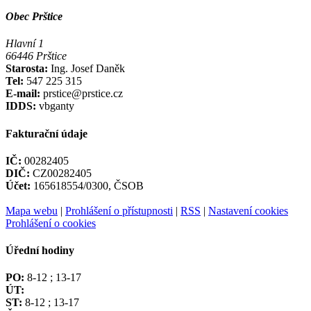
Obec Prštice
Hlavní 1
66446 Prštice
Starosta:
Ing. Josef Daněk
Tel:
547 225 315
E-mail:
prstice@prstice.cz
IDDS:
vbganty
Fakturační údaje
IČ:
00282405
DIČ:
CZ00282405
Účet:
165618554/0300, ČSOB
Mapa webu
|
Prohlášení o přístupnosti
|
RSS
|
Nastavení cookies
Prohlášení o cookies
Úřední hodiny
PO:
8-12 ; 13-17
ÚT:
ST:
8-12 ; 13-17