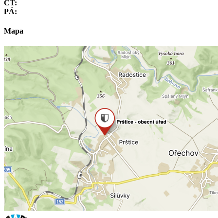
ČT:
PÁ:
Mapa