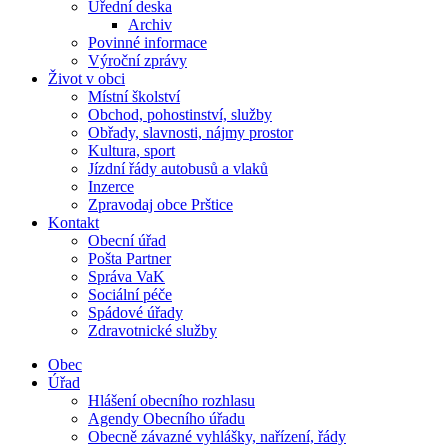
Úřední deska
Archiv
Povinné informace
Výroční zprávy
Život v obci
Místní školství
Obchod, pohostinství, služby
Obřady, slavnosti, nájmy prostor
Kultura, sport
Jízdní řády autobusů a vlaků
Inzerce
Zpravodaj obce Prštice
Kontakt
Obecní úřad
Pošta Partner
Správa VaK
Sociální péče
Spádové úřady
Zdravotnické služby
Obec
Úřad
Hlášení obecního rozhlasu
Agendy Obecního úřadu
Obecně závazné vyhlášky, nařízení, řády