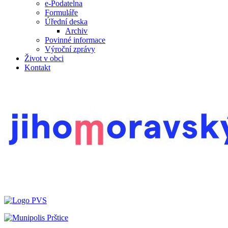
e-Podatelna
Formuláře
Úřední deska
Archiv
Povinné informace
Výroční zprávy
Život v obci
Kontakt