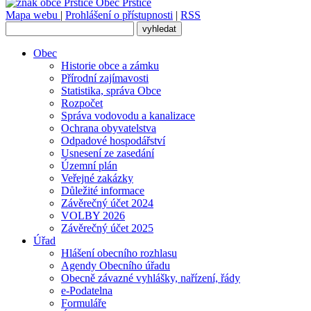
Obec
Prštice
Mapa webu
|
Prohlášení o přístupnosti
|
RSS
Obec
Historie obce a zámku
Přírodní zajímavosti
Statistika, správa Obce
Rozpočet
Správa vodovodu a kanalizace
Ochrana obyvatelstva
Odpadové hospodářství
Usnesení ze zasedání
Územní plán
Veřejné zakázky
Důležité informace
Závěrečný účet 2024
VOLBY 2026
Závěrečný účet 2025
Úřad
Hlášení obecního rozhlasu
Agendy Obecního úřadu
Obecně závazné vyhlášky, nařízení, řády
e-Podatelna
Formuláře