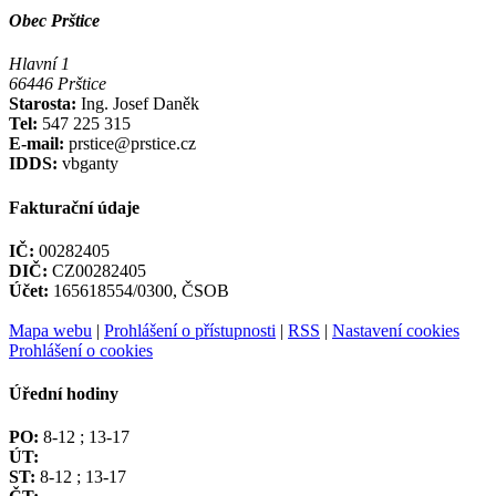
Obec Prštice
Hlavní 1
66446 Prštice
Starosta:
Ing. Josef Daněk
Tel:
547 225 315
E-mail:
prstice@prstice.cz
IDDS:
vbganty
Fakturační údaje
IČ:
00282405
DIČ:
CZ00282405
Účet:
165618554/0300, ČSOB
Mapa webu
|
Prohlášení o přístupnosti
|
RSS
|
Nastavení cookies
Prohlášení o cookies
Úřední hodiny
PO:
8-12 ; 13-17
ÚT:
ST:
8-12 ; 13-17