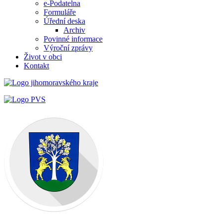
e-Podatelna
Formuláře
Úřední deska
Archiv
Povinné informace
Výroční zprávy
Život v obci
Kontakt