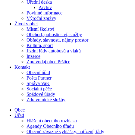
Úřední deska
Archiv
Povinné informace
Výroční zprávy
Život v obci
Místní školství
Obchod, pohostinství, služby
Obřady, slavnosti, nájmy prostor
Kultura, sport
Jízdní řády autobusů a vlaků
Inzerce
Zpravodaj obce Prštice
Kontakt
Obecní úřad
Pošta Partner
Správa VaK
Sociální péče
Spádové úřady
Zdravotnické služby
Obec
Úřad
Hlášení obecního rozhlasu
Agendy Obecního úřadu
Obecně závazné vyhlášky, nařízení, řády