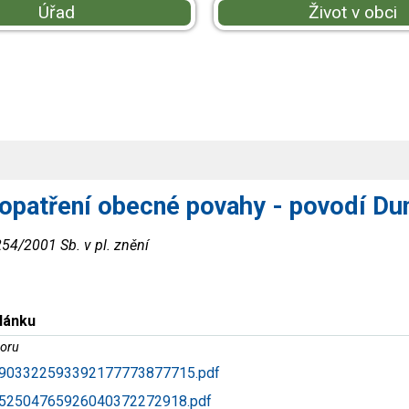
Úřad
Život v obci
opatření obecné povahy - povodí Dun
 254/2001 Sb. v pl. znění
článku
oru
903322593392177773877715.pdf
52504765926040372272918.pdf