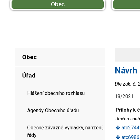
Obec
Obec
Návrh 
Úřad
Dle zák. č.
Hlášení obecního rozhlasu
18/2021
Přílohy k 
Agendy Obecního úřadu
Jméno soub
Obecně závazné vyhlášky, nařízení,
atc2744
řády
atc6986