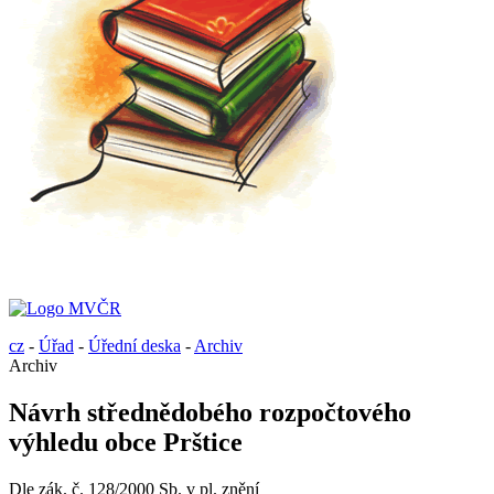
cz
-
Úřad
-
Úřední deska
-
Archiv
Archiv
Návrh střednědobého rozpočtového
výhledu obce Prštice
Dle zák. č. 128/2000 Sb. v pl. znění