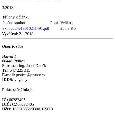
3/2018
Přílohy k článku
Jméno souboru
Popis
Velikost
skm-c224e18010211491.pdf
255.8 Kb
Vyvěšení:
2.1.2018
Obec Prštice
Hlavní 1
66446 Prštice
Starosta:
Ing. Josef Daněk
Tel:
547 225 315
E-mail:
prstice@prstice.cz
IDDS:
vbganty
Fakturační údaje
IČ:
00282405
DIČ:
CZ00282405
Účet:
165618554/0300, ČSOB