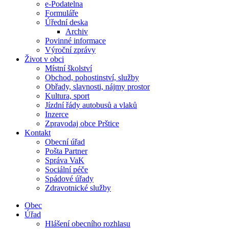
e-Podatelna
Formuláře
Úřední deska
Archiv
Povinné informace
Výroční zprávy
Život v obci
Místní školství
Obchod, pohostinství, služby
Obřady, slavnosti, nájmy prostor
Kultura, sport
Jízdní řády autobusů a vlaků
Inzerce
Zpravodaj obce Prštice
Kontakt
Obecní úřad
Pošta Partner
Správa VaK
Sociální péče
Spádové úřady
Zdravotnické služby
Obec
Úřad
Hlášení obecního rozhlasu