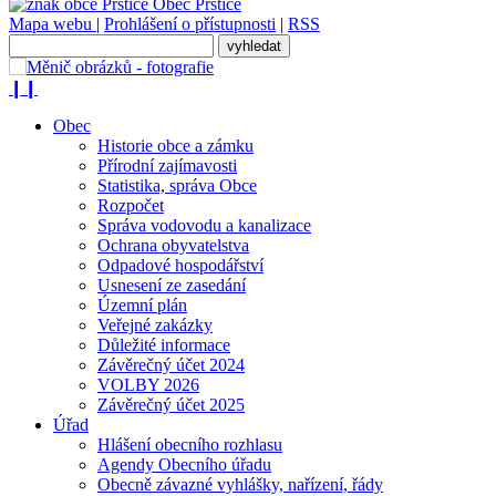
Obec
Prštice
Mapa webu
|
Prohlášení o přístupnosti
|
RSS
❙❙
Obec
Historie obce a zámku
Přírodní zajímavosti
Statistika, správa Obce
Rozpočet
Správa vodovodu a kanalizace
Ochrana obyvatelstva
Odpadové hospodářství
Usnesení ze zasedání
Územní plán
Veřejné zakázky
Důležité informace
Závěrečný účet 2024
VOLBY 2026
Závěrečný účet 2025
Úřad
Hlášení obecního rozhlasu
Agendy Obecního úřadu
Obecně závazné vyhlášky, nařízení, řády