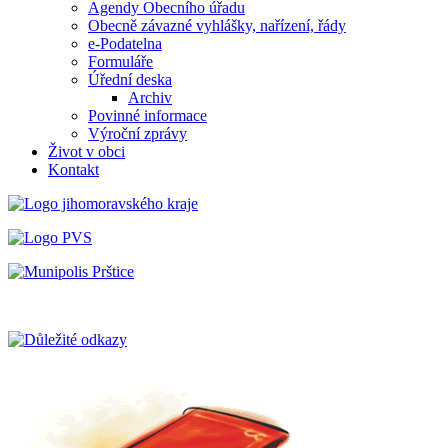
Agendy Obecního úřadu
Obecně závazné vyhlášky, nařízení, řády
e-Podatelna
Formuláře
Úřední deska
Archiv
Povinné informace
Výroční zprávy
Život v obci
Kontakt