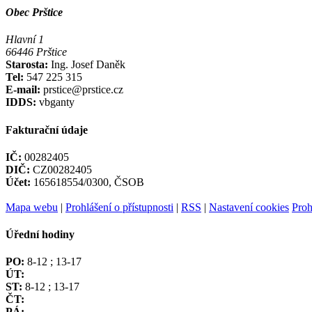
Obec Prštice
Hlavní 1
66446 Prštice
Starosta:
Ing. Josef Daněk
Tel:
547 225 315
E-mail:
prstice@prstice.cz
IDDS:
vbganty
Fakturační údaje
IČ:
00282405
DIČ:
CZ00282405
Účet:
165618554/0300, ČSOB
Mapa webu
|
Prohlášení o přístupnosti
|
RSS
|
Nastavení cookies
Proh
Úřední hodiny
PO:
8-12 ; 13-17
ÚT:
ST:
8-12 ; 13-17
ČT:
PÁ: