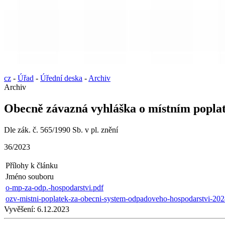
cz
-
Úřad
-
Úřední deska
-
Archiv
Archiv
Obecně závazná vyhláška o místním poplat
Dle zák. č. 565/1990 Sb. v pl. znění
36/2023
Přílohy k článku
Jméno souboru
o-mp-za-odp.-hospodarstvi.pdf
ozv-mistni-poplatek-za-obecni-system-odpadoveho-hospodarstvi-2024
Vyvěšení:
6.12.2023