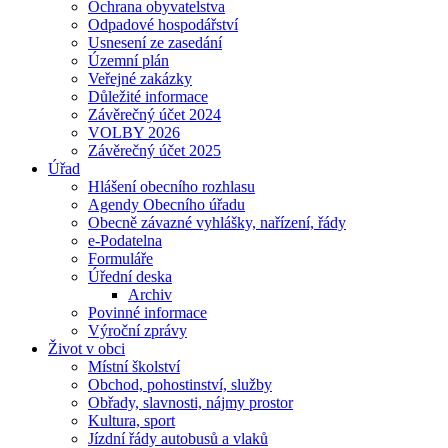
Ochrana obyvatelstva
Odpadové hospodářství
Usnesení ze zasedání
Územní plán
Veřejné zakázky
Důležité informace
Závěrečný účet 2024
VOLBY 2026
Závěrečný účet 2025
Úřad
Hlášení obecního rozhlasu
Agendy Obecního úřadu
Obecně závazné vyhlášky, nařízení, řády
e-Podatelna
Formuláře
Úřední deska
Archiv
Povinné informace
Výroční zprávy
Život v obci
Místní školství
Obchod, pohostinství, služby
Obřady, slavnosti, nájmy prostor
Kultura, sport
Jízdní řády autobusů a vlaků