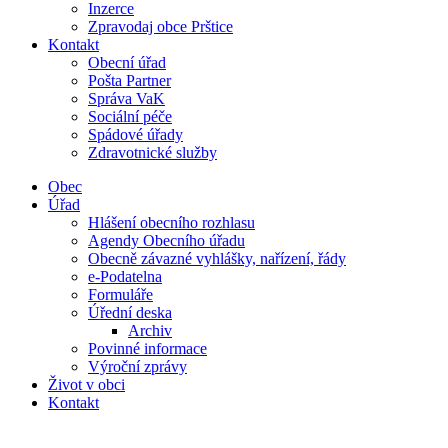
Inzerce
Zpravodaj obce Prštice
Kontakt
Obecní úřad
Pošta Partner
Správa VaK
Sociální péče
Spádové úřady
Zdravotnické služby
Obec
Úřad
Hlášení obecního rozhlasu
Agendy Obecního úřadu
Obecně závazné vyhlášky, nařízení, řády
e-Podatelna
Formuláře
Úřední deska
Archiv
Povinné informace
Výroční zprávy
Život v obci
Kontakt