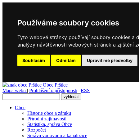
Používáme soubory cookies
Tyto webové stránky používají soubory cookies a da
analýzy návštěvnosti webových stránek a zjištění z
Souhlasím
Odmítám
Upravit mé předvolby
Obec
Prštice
Mapa webu
|
Prohlášení o přístupnosti
|
RSS
Obec
Historie obce a zámku
Přírodní zajímavosti
Statistika, správa Obce
Rozpočet
Správa vodovodu a kanalizace