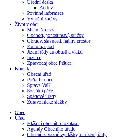
Úřední deska
Archiv
Povinné informace
Výroční zprávy
Život v obci
Místní školství
Obchod, pohostinství, služby
Obřady, slavnosti, nájmy prostor
Kultura, sport
Jízdní řády autobusů a vlaků
Inzerce
Zpravodaj obce Prštice
Kontakt
Obecní úřad
Pošta Partner
Správa VaK
Sociální péče
Spádové úřady
Zdravotnické služby
Obec
Úřad
Hlášení obecního rozhlasu
Agendy Obecního úřadu
Obecně závazné vyhlášky, nařízení, řády