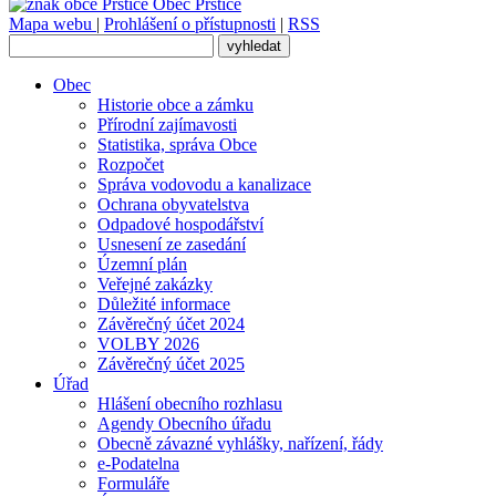
Obec
Prštice
Mapa webu
|
Prohlášení o přístupnosti
|
RSS
Obec
Historie obce a zámku
Přírodní zajímavosti
Statistika, správa Obce
Rozpočet
Správa vodovodu a kanalizace
Ochrana obyvatelstva
Odpadové hospodářství
Usnesení ze zasedání
Územní plán
Veřejné zakázky
Důležité informace
Závěrečný účet 2024
VOLBY 2026
Závěrečný účet 2025
Úřad
Hlášení obecního rozhlasu
Agendy Obecního úřadu
Obecně závazné vyhlášky, nařízení, řády
e-Podatelna
Formuláře