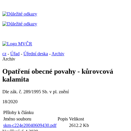
cz
-
Úřad
-
Úřední deska
-
Archiv
Archiv
Opatření obecné povahy - kůrovcová
kalamita
Dle zák. č. 289/1995 Sb. v pl. znění
18/2020
Přílohy k článku
Jméno souboru
Popis
Velikost
skm-c224e20040609430.pdf
2612.2 Kb