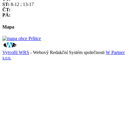
ST:
8-12 ; 13-17
ČT:
PÁ:
Mapa
Vytvořil WRS
- Webový Redakční Systém společnosti
W Partner
s.r.o.