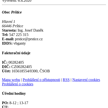
Vyvěšení:
6.4.2020
Obec Prštice
Hlavní 1
66446 Prštice
Starosta:
Ing. Josef Daněk
Tel:
547 225 315
E-mail:
prstice@prstice.cz
IDDS:
vbganty
Fakturační údaje
IČ:
00282405
DIČ:
CZ00282405
Účet:
165618554/0300, ČSOB
Mapa webu
|
Prohlášení o přístupnosti
|
RSS
|
Nastavení cookies
Prohlášení o cookies
Úřední hodiny
PO:
8-12 ; 13-17
ÚT: