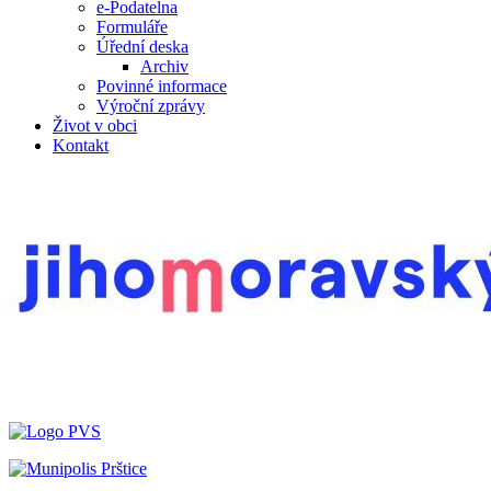
e-Podatelna
Formuláře
Úřední deska
Archiv
Povinné informace
Výroční zprávy
Život v obci
Kontakt