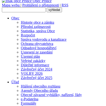
Obec
Prštice
Mapa webu
|
Prohlášení o přístupnosti
|
RSS
Obec
Historie obce a zámku
Přírodní zajímavosti
Statistika, správa Obce
Rozpočet
Správa vodovodu a kanalizace
Ochrana obyvatelstva
Odpadové hospodářství
Usnesení ze zasedání
Územní plán
Veřejné zakázky
Důležité informace
Závěrečný účet 2024
VOLBY 2026
Závěrečný účet 2025
Úřad
Hlášení obecního rozhlasu
Agendy Obecního úřadu
Obecně závazné vyhlášky, nařízení, řády
e-Podatelna
Formuláře