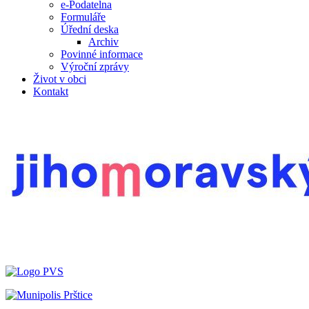
e-Podatelna
Formuláře
Úřední deska
Archiv
Povinné informace
Výroční zprávy
Život v obci
Kontakt