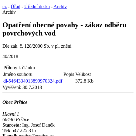
cz
-
Úřad
-
Úřední deska
-
Archiv
Archiv
Opatření obecné povahy - zákaz odběru
povrchových vod
Dle zák. č. 128/2000 Sb. v pl. znění
40/2018
Přílohy k článku
Jméno souboru
Popis
Velikost
dl-5464334013899970324.pdf
372.8 Kb
Vyvěšení:
30.7.2018
Obec Prštice
Hlavní 1
66446 Prštice
Starosta:
Ing. Josef Daněk
Tel:
547 225 315
E-mail:
prstice@prstice.cz