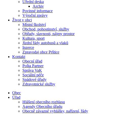
Úřední deska
Archiv
Povinné informace
Výroční zprávy
Život v obci
Místní školství
Obchod, pohostinství, služby
Obřady, slavnosti, nájmy prostor
Kultura, sport
Jízdní řády autobusů a vlaků
Inzerce
Zpravodaj obce Prštice
Kontakt
Obecní úřad
Pošta Partner
Správa VaK
Sociální péče
Spádové úřady
Zdravotnické služby
Obec
Úřad
Hlášení obecního rozhlasu
Agendy Obecního úřadu
Obecně závazné vyhlášky, nařízení, řády