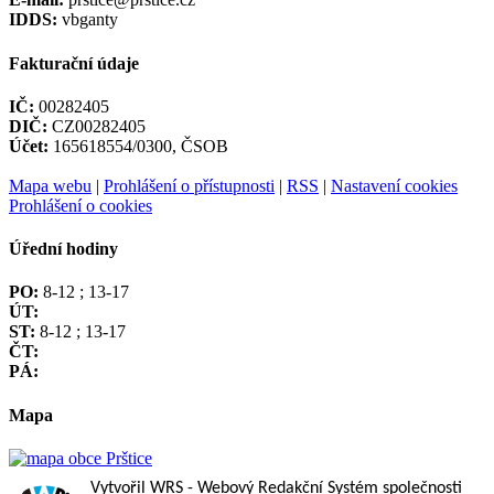
IDDS:
vbganty
Fakturační údaje
IČ:
00282405
DIČ:
CZ00282405
Účet:
165618554/0300, ČSOB
Mapa webu
|
Prohlášení o přístupnosti
|
RSS
|
Nastavení cookies
Prohlášení o cookies
Úřední hodiny
PO:
8-12 ; 13-17
ÚT:
ST:
8-12 ; 13-17
ČT:
PÁ:
Mapa
Vytvořil WRS
- Webový Redakční Systém společnosti