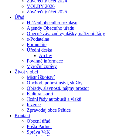
Závěrečný účet 2024
VOLBY 2026
Závěrečný účet 2025
Úřad
Hlášení obecního rozhlasu
Agendy Obecního úřadu
Obecně závazné vyhlášky, nařízení, řády
e-Podatelna
Formuláře
Úřední deska
Archiv
Povinné informace
Výroční zprávy
Život v obci
Místní školství
Obchod, pohostinství, služby
Obřady, slavnosti, nájmy prostor
Kultura, sport
Jízdní řády autobusů a vlaků
Inzerce
Zpravodaj obce Prštice
Kontakt
Obecní úřad
Pošta Partner
Správa VaK