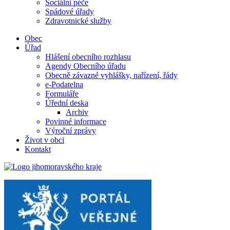
Sociální péče
Spádové úřady
Zdravotnické služby
Obec
Úřad
Hlášení obecního rozhlasu
Agendy Obecního úřadu
Obecně závazné vyhlášky, nařízení, řády
e-Podatelna
Formuláře
Úřední deska
Archiv
Povinné informace
Výroční zprávy
Život v obci
Kontakt