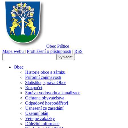
Obec
Prštice
Mapa webu
|
Prohlášení o přístupnosti
|
RSS
Obec
Historie obce a zámku
Přírodní zajímavosti
Statistika, správa Obce
Rozpočet
Správa vodovodu a kanalizace
Ochrana obyvatelstva
Odpadové hospodářství
Usnesení ze zasedání
Územní plán
Veřejné zakázky
Důležité informace