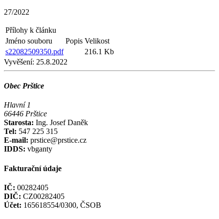
27/2022
Přílohy k článku
Jméno souboru
Popis
Velikost
s22082509350.pdf
216.1 Kb
Vyvěšení:
25.8.2022
Obec Prštice
Hlavní 1
66446 Prštice
Starosta:
Ing. Josef Daněk
Tel:
547 225 315
E-mail:
prstice@prstice.cz
IDDS:
vbganty
Fakturační údaje
IČ:
00282405
DIČ:
CZ00282405
Účet:
165618554/0300, ČSOB