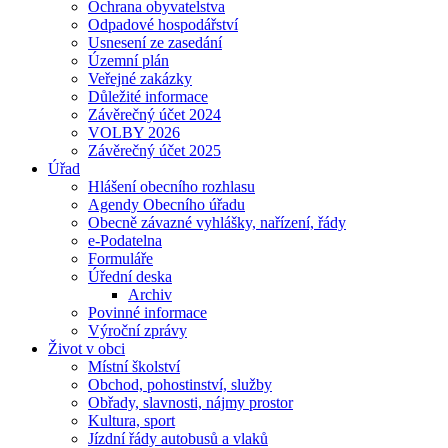
Ochrana obyvatelstva
Odpadové hospodářství
Usnesení ze zasedání
Územní plán
Veřejné zakázky
Důležité informace
Závěrečný účet 2024
VOLBY 2026
Závěrečný účet 2025
Úřad
Hlášení obecního rozhlasu
Agendy Obecního úřadu
Obecně závazné vyhlášky, nařízení, řády
e-Podatelna
Formuláře
Úřední deska
Archiv
Povinné informace
Výroční zprávy
Život v obci
Místní školství
Obchod, pohostinství, služby
Obřady, slavnosti, nájmy prostor
Kultura, sport
Jízdní řády autobusů a vlaků