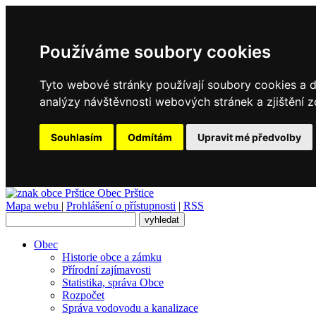
Používáme soubory cookies
Tyto webové stránky používají soubory cookies a da
analýzy návštěvnosti webových stránek a zjištění z
Souhlasím
Odmítám
Upravit mé předvolby
Obec
Prštice
Mapa webu
|
Prohlášení o přístupnosti
|
RSS
Obec
Historie obce a zámku
Přírodní zajímavosti
Statistika, správa Obce
Rozpočet
Správa vodovodu a kanalizace