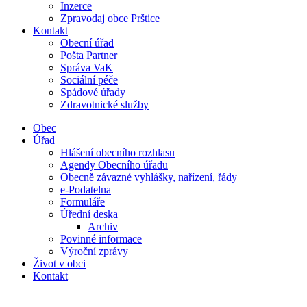
Inzerce
Zpravodaj obce Prštice
Kontakt
Obecní úřad
Pošta Partner
Správa VaK
Sociální péče
Spádové úřady
Zdravotnické služby
Obec
Úřad
Hlášení obecního rozhlasu
Agendy Obecního úřadu
Obecně závazné vyhlášky, nařízení, řády
e-Podatelna
Formuláře
Úřední deska
Archiv
Povinné informace
Výroční zprávy
Život v obci
Kontakt