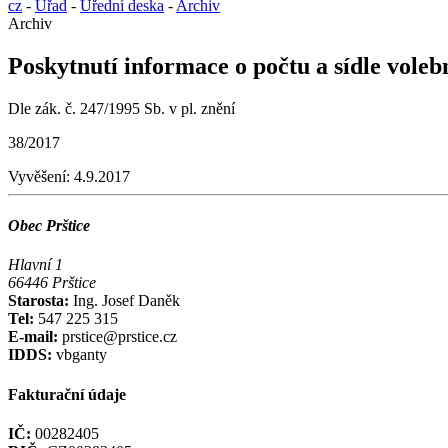
cz
-
Úřad
-
Úřední deska
-
Archiv
Archiv
Poskytnutí informace o počtu a sídle vole
Dle zák. č. 247/1995 Sb. v pl. znění
38/2017
Vyvěšení:
4.9.2017
Obec Prštice
Hlavní 1
66446 Prštice
Starosta:
Ing. Josef Daněk
Tel:
547 225 315
E-mail:
prstice@prstice.cz
IDDS:
vbganty
Fakturační údaje
IČ:
00282405