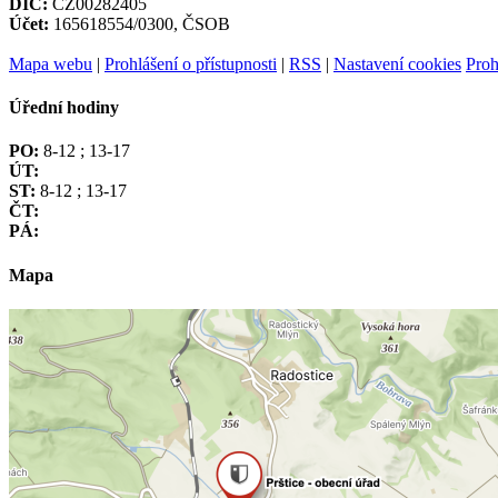
DIČ:
CZ00282405
Účet:
165618554/0300, ČSOB
Mapa webu
|
Prohlášení o přístupnosti
|
RSS
|
Nastavení cookies
Proh
Úřední hodiny
PO:
8-12 ; 13-17
ÚT:
ST:
8-12 ; 13-17
ČT:
PÁ:
Mapa