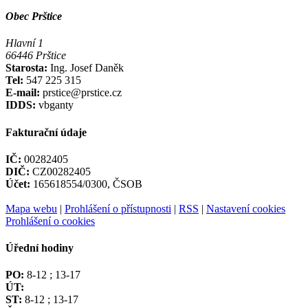
Obec Prštice
Hlavní 1
66446 Prštice
Starosta:
Ing. Josef Daněk
Tel:
547 225 315
E-mail:
prstice@prstice.cz
IDDS:
vbganty
Fakturační údaje
IČ:
00282405
DIČ:
CZ00282405
Účet:
165618554/0300, ČSOB
Mapa webu
|
Prohlášení o přístupnosti
|
RSS
|
Nastavení cookies
Prohlášení o cookies
Úřední hodiny
PO:
8-12 ; 13-17
ÚT:
ST:
8-12 ; 13-17