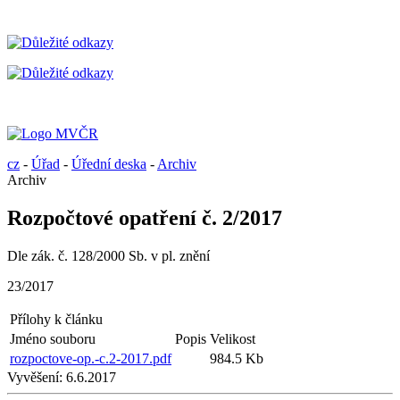
cz
-
Úřad
-
Úřední deska
-
Archiv
Archiv
Rozpočtové opatření č. 2/2017
Dle zák. č. 128/2000 Sb. v pl. znění
23/2017
Přílohy k článku
Jméno souboru
Popis
Velikost
rozpoctove-op.-c.2-2017.pdf
984.5 Kb
Vyvěšení:
6.6.2017