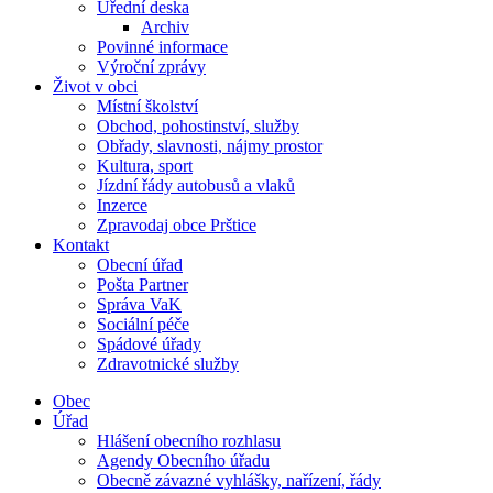
Úřední deska
Archiv
Povinné informace
Výroční zprávy
Život v obci
Místní školství
Obchod, pohostinství, služby
Obřady, slavnosti, nájmy prostor
Kultura, sport
Jízdní řády autobusů a vlaků
Inzerce
Zpravodaj obce Prštice
Kontakt
Obecní úřad
Pošta Partner
Správa VaK
Sociální péče
Spádové úřady
Zdravotnické služby
Obec
Úřad
Hlášení obecního rozhlasu
Agendy Obecního úřadu
Obecně závazné vyhlášky, nařízení, řády