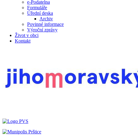
e-Podatelna
Formuláře
Úřední deska
Archiv
Povinné informace
Výroční zprávy
Život v obci
Kontakt