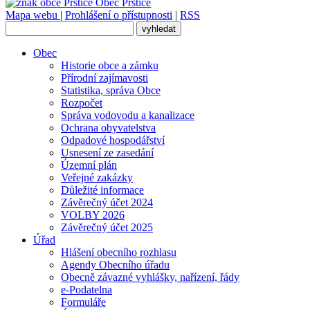
Obec
Prštice
Mapa webu
|
Prohlášení o přístupnosti
|
RSS
Obec
Historie obce a zámku
Přírodní zajímavosti
Statistika, správa Obce
Rozpočet
Správa vodovodu a kanalizace
Ochrana obyvatelstva
Odpadové hospodářství
Usnesení ze zasedání
Územní plán
Veřejné zakázky
Důležité informace
Závěrečný účet 2024
VOLBY 2026
Závěrečný účet 2025
Úřad
Hlášení obecního rozhlasu
Agendy Obecního úřadu
Obecně závazné vyhlášky, nařízení, řády
e-Podatelna
Formuláře