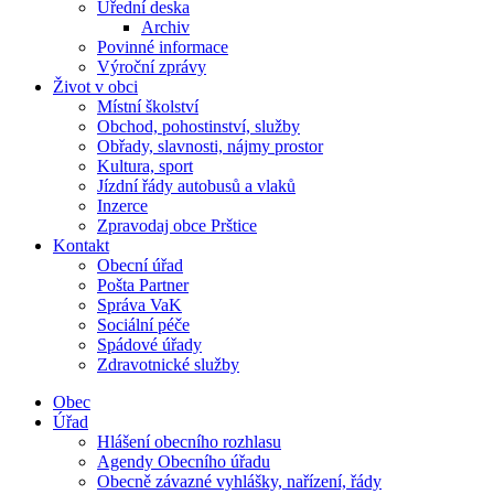
Úřední deska
Archiv
Povinné informace
Výroční zprávy
Život v obci
Místní školství
Obchod, pohostinství, služby
Obřady, slavnosti, nájmy prostor
Kultura, sport
Jízdní řády autobusů a vlaků
Inzerce
Zpravodaj obce Prštice
Kontakt
Obecní úřad
Pošta Partner
Správa VaK
Sociální péče
Spádové úřady
Zdravotnické služby
Obec
Úřad
Hlášení obecního rozhlasu
Agendy Obecního úřadu
Obecně závazné vyhlášky, nařízení, řády