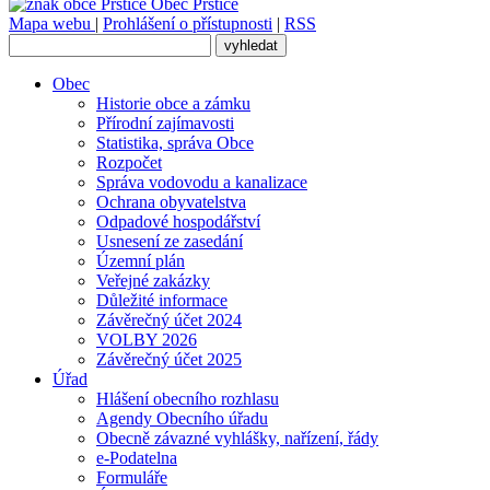
Obec
Prštice
Mapa webu
|
Prohlášení o přístupnosti
|
RSS
Obec
Historie obce a zámku
Přírodní zajímavosti
Statistika, správa Obce
Rozpočet
Správa vodovodu a kanalizace
Ochrana obyvatelstva
Odpadové hospodářství
Usnesení ze zasedání
Územní plán
Veřejné zakázky
Důležité informace
Závěrečný účet 2024
VOLBY 2026
Závěrečný účet 2025
Úřad
Hlášení obecního rozhlasu
Agendy Obecního úřadu
Obecně závazné vyhlášky, nařízení, řády
e-Podatelna
Formuláře