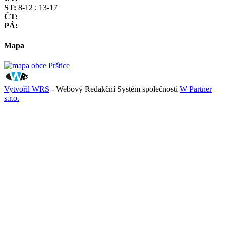
ST:
8-12 ; 13-17
ČT:
PÁ:
Mapa
Vytvořil WRS
- Webový Redakční Systém společnosti
W Partner
s.r.o.