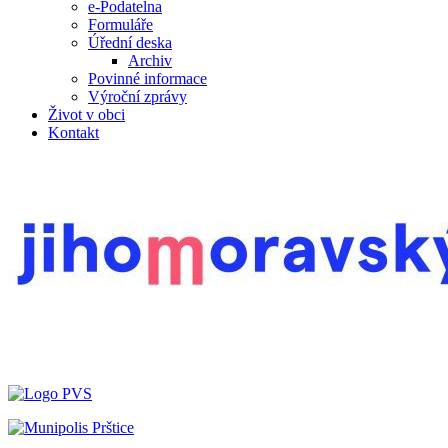
e-Podatelna
Formuláře
Úřední deska
Archiv
Povinné informace
Výroční zprávy
Život v obci
Kontakt