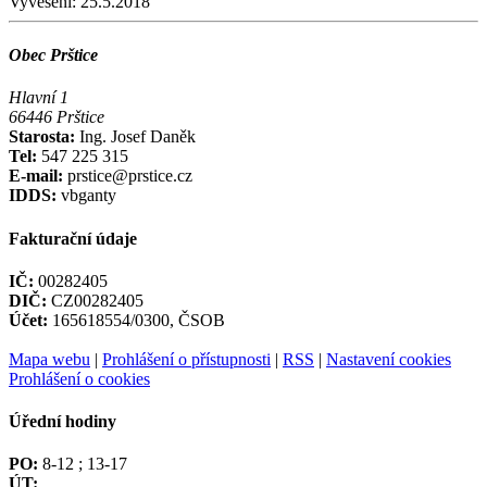
Vyvěšení:
25.5.2018
Obec Prštice
Hlavní 1
66446 Prštice
Starosta:
Ing. Josef Daněk
Tel:
547 225 315
E-mail:
prstice@prstice.cz
IDDS:
vbganty
Fakturační údaje
IČ:
00282405
DIČ:
CZ00282405
Účet:
165618554/0300, ČSOB
Mapa webu
|
Prohlášení o přístupnosti
|
RSS
|
Nastavení cookies
Prohlášení o cookies
Úřední hodiny
PO:
8-12 ; 13-17
ÚT: