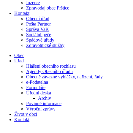
Inzerce
Zpravodaj obce Prštice
Kontakt
Obecní úřad
Pošta Partner
Správa VaK
Sociální péče
Spádové úřady
Zdravotnické služby
Obec
Úřad
Hlášení obecního rozhlasu
Agendy Obecního úřadu
Obecně závazné vyhlášky, nařízení, řády
e-Podatelna
Formuláře
Úřední deska
Archiv
Povinné informace
Výroční zprávy
Život v obci
Kontakt