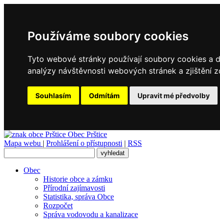
Používáme soubory cookies
Tyto webové stránky používají soubory cookies a da
analýzy návštěvnosti webových stránek a zjištění z
Souhlasím
Odmítám
Upravit mé předvolby
Obec
Prštice
Mapa webu
|
Prohlášení o přístupnosti
|
RSS
Obec
Historie obce a zámku
Přírodní zajímavosti
Statistika, správa Obce
Rozpočet
Správa vodovodu a kanalizace