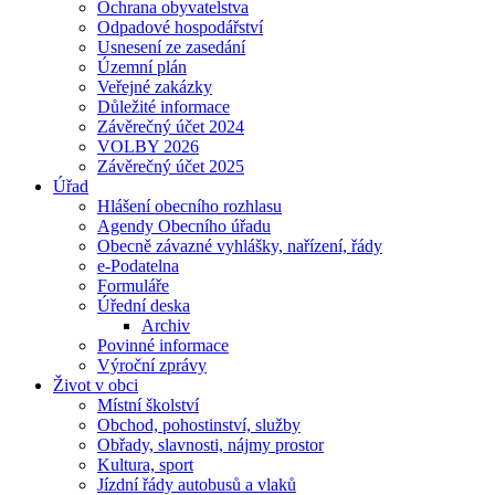
Ochrana obyvatelstva
Odpadové hospodářství
Usnesení ze zasedání
Územní plán
Veřejné zakázky
Důležité informace
Závěrečný účet 2024
VOLBY 2026
Závěrečný účet 2025
Úřad
Hlášení obecního rozhlasu
Agendy Obecního úřadu
Obecně závazné vyhlášky, nařízení, řády
e-Podatelna
Formuláře
Úřední deska
Archiv
Povinné informace
Výroční zprávy
Život v obci
Místní školství
Obchod, pohostinství, služby
Obřady, slavnosti, nájmy prostor
Kultura, sport
Jízdní řády autobusů a vlaků