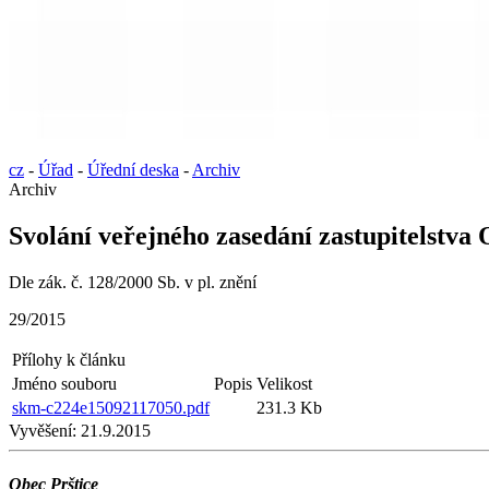
cz
-
Úřad
-
Úřední deska
-
Archiv
Archiv
Svolání veřejného zasedání zastupitelstva
Dle zák. č. 128/2000 Sb. v pl. znění
29/2015
Přílohy k článku
Jméno souboru
Popis
Velikost
skm-c224e15092117050.pdf
231.3 Kb
Vyvěšení:
21.9.2015
Obec Prštice