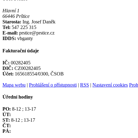
Hlavní 1
66446 Prštice
Starosta:
Ing. Josef Daněk
Tel:
547 225 315
E-mail:
prstice@prstice.cz
IDDS:
vbganty
Fakturační údaje
IČ:
00282405
DIČ:
CZ00282405
Účet:
165618554/0300, ČSOB
Mapa webu
|
Prohlášení o přístupnosti
|
RSS
|
Nastavení cookies
Proh
Úřední hodiny
PO:
8-12 ; 13-17
ÚT:
ST:
8-12 ; 13-17
ČT:
PÁ: