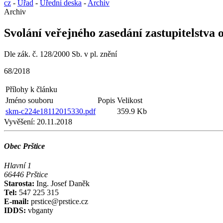
cz
-
Úřad
-
Úřední deska
-
Archiv
Archiv
Svolání veřejného zasedání zastupitelstva 
Dle zák. č. 128/2000 Sb. v pl. znění
68/2018
Přílohy k článku
Jméno souboru
Popis
Velikost
skm-c224e18112015330.pdf
359.9 Kb
Vyvěšení:
20.11.2018
Obec Prštice
Hlavní 1
66446 Prštice
Starosta:
Ing. Josef Daněk
Tel:
547 225 315
E-mail:
prstice@prstice.cz
IDDS:
vbganty