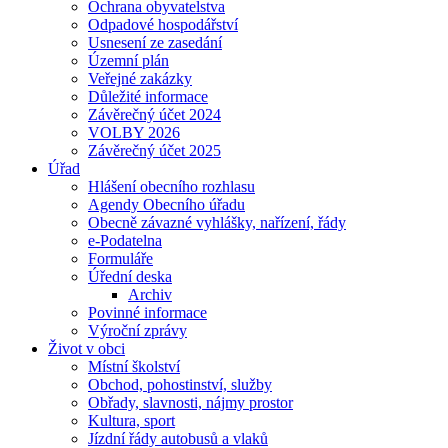
Ochrana obyvatelstva
Odpadové hospodářství
Usnesení ze zasedání
Územní plán
Veřejné zakázky
Důležité informace
Závěrečný účet 2024
VOLBY 2026
Závěrečný účet 2025
Úřad
Hlášení obecního rozhlasu
Agendy Obecního úřadu
Obecně závazné vyhlášky, nařízení, řády
e-Podatelna
Formuláře
Úřední deska
Archiv
Povinné informace
Výroční zprávy
Život v obci
Místní školství
Obchod, pohostinství, služby
Obřady, slavnosti, nájmy prostor
Kultura, sport
Jízdní řády autobusů a vlaků