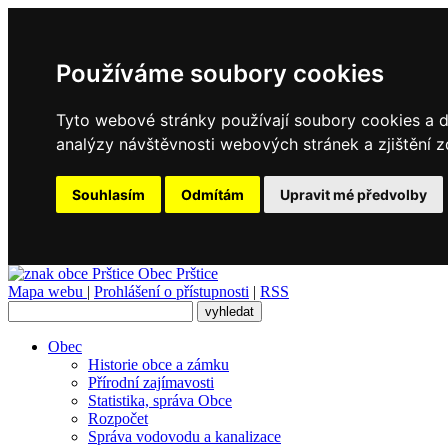
Používáme soubory cookies
Tyto webové stránky používají soubory cookies a da
analýzy návštěvnosti webových stránek a zjištění z
Souhlasím
Odmítám
Upravit mé předvolby
Obec
Prštice
Mapa webu
|
Prohlášení o přístupnosti
|
RSS
Obec
Historie obce a zámku
Přírodní zajímavosti
Statistika, správa Obce
Rozpočet
Správa vodovodu a kanalizace