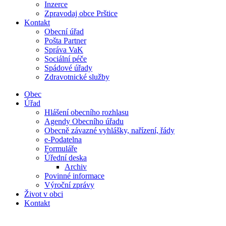
Inzerce
Zpravodaj obce Prštice
Kontakt
Obecní úřad
Pošta Partner
Správa VaK
Sociální péče
Spádové úřady
Zdravotnické služby
Obec
Úřad
Hlášení obecního rozhlasu
Agendy Obecního úřadu
Obecně závazné vyhlášky, nařízení, řády
e-Podatelna
Formuláře
Úřední deska
Archiv
Povinné informace
Výroční zprávy
Život v obci
Kontakt