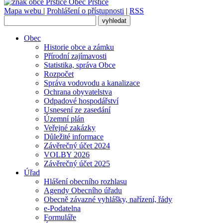
Obec
Prštice
Mapa webu
|
Prohlášení o přístupnosti
|
RSS
Obec
Historie obce a zámku
Přírodní zajímavosti
Statistika, správa Obce
Rozpočet
Správa vodovodu a kanalizace
Ochrana obyvatelstva
Odpadové hospodářství
Usnesení ze zasedání
Územní plán
Veřejné zakázky
Důležité informace
Závěrečný účet 2024
VOLBY 2026
Závěrečný účet 2025
Úřad
Hlášení obecního rozhlasu
Agendy Obecního úřadu
Obecně závazné vyhlášky, nařízení, řády
e-Podatelna
Formuláře