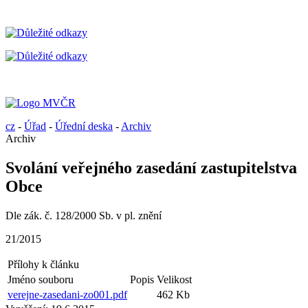
cz
-
Úřad
-
Úřední deska
-
Archiv
Archiv
Svolání veřejného zasedání zastupitelstva
Obce
Dle zák. č. 128/2000 Sb. v pl. znění
21/2015
Přílohy k článku
Jméno souboru
Popis
Velikost
verejne-zasedani-zo001.pdf
462 Kb