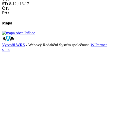
ST:
8-12 ; 13-17
ČT:
PÁ:
Mapa
Vytvořil WRS
- Webový Redakční Systém společnosti
W Partner
s.r.o.