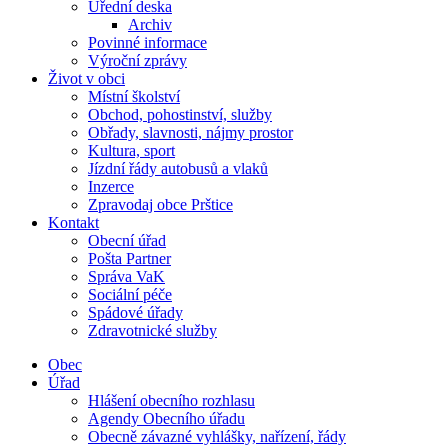
Úřední deska
Archiv
Povinné informace
Výroční zprávy
Život v obci
Místní školství
Obchod, pohostinství, služby
Obřady, slavnosti, nájmy prostor
Kultura, sport
Jízdní řády autobusů a vlaků
Inzerce
Zpravodaj obce Prštice
Kontakt
Obecní úřad
Pošta Partner
Správa VaK
Sociální péče
Spádové úřady
Zdravotnické služby
Obec
Úřad
Hlášení obecního rozhlasu
Agendy Obecního úřadu
Obecně závazné vyhlášky, nařízení, řády