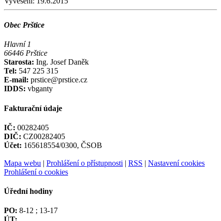
Vyvěšení:
19.6.2015
Obec Prštice
Hlavní 1
66446 Prštice
Starosta:
Ing. Josef Daněk
Tel:
547 225 315
E-mail:
prstice@prstice.cz
IDDS:
vbganty
Fakturační údaje
IČ:
00282405
DIČ:
CZ00282405
Účet:
165618554/0300, ČSOB
Mapa webu
|
Prohlášení o přístupnosti
|
RSS
|
Nastavení cookies
Prohlášení o cookies
Úřední hodiny
PO:
8-12 ; 13-17
ÚT: