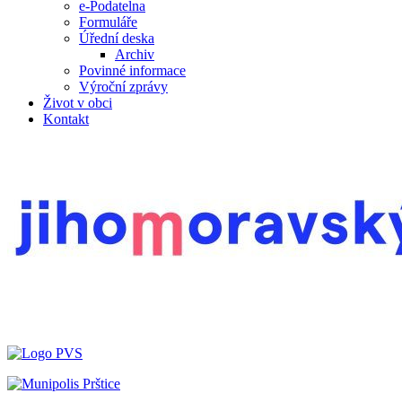
e-Podatelna
Formuláře
Úřední deska
Archiv
Povinné informace
Výroční zprávy
Život v obci
Kontakt