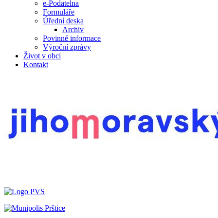
e-Podatelna
Formuláře
Úřední deska
Archiv
Povinné informace
Výroční zprávy
Život v obci
Kontakt