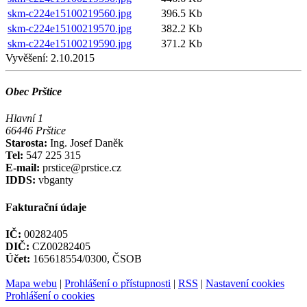
skm-c224e15100219560.jpg
396.5 Kb
skm-c224e15100219570.jpg
382.2 Kb
skm-c224e15100219590.jpg
371.2 Kb
Vyvěšení:
2.10.2015
Obec Prštice
Hlavní 1
66446 Prštice
Starosta:
Ing. Josef Daněk
Tel:
547 225 315
E-mail:
prstice@prstice.cz
IDDS:
vbganty
Fakturační údaje
IČ:
00282405
DIČ:
CZ00282405
Účet:
165618554/0300, ČSOB
Mapa webu
|
Prohlášení o přístupnosti
|
RSS
|
Nastavení cookies
Prohlášení o cookies