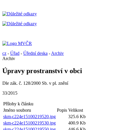
cz
-
Úřad
-
Úřední deska
-
Archiv
Archiv
Úpravy prostranství v obci
Dle zák. č. 128/2000 Sb. v pl. znění
33/2015
Přílohy k článku
Jméno souboru
Popis
Velikost
skm-c224e15100219520.jpg
325.6 Kb
skm-c224e15100219530.jpg
400.9 Kb
skm-c224e15100219550.jpg
446.6 Kb