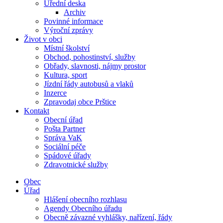
Úřední deska
Archiv
Povinné informace
Výroční zprávy
Život v obci
Místní školství
Obchod, pohostinství, služby
Obřady, slavnosti, nájmy prostor
Kultura, sport
Jízdní řády autobusů a vlaků
Inzerce
Zpravodaj obce Prštice
Kontakt
Obecní úřad
Pošta Partner
Správa VaK
Sociální péče
Spádové úřady
Zdravotnické služby
Obec
Úřad
Hlášení obecního rozhlasu
Agendy Obecního úřadu
Obecně závazné vyhlášky, nařízení, řády