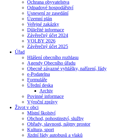
Ochrana obyvatelstva
Odpadové hospodářství
Usnesení ze zasedání
Územní plán
Veřejné zakázky
Důležité informace
Závěrečný účet 2024
VOLBY 2026
Závěrečný účet 2025
Úřad
Hlášení obecního rozhlasu
Agendy Obecního úřadu
Obecně závazné vyhlášky, nařízení, řády
e-Podatelna
Formuláře
Úřední deska
Archiv
Povinné informace
Výroční zprávy
Život v obci
Místní školství
Obchod, pohostinství, služby
Obřady, slavnosti, nájmy prostor
Kultura, sport
Jízdní řády autobusů a vlaků