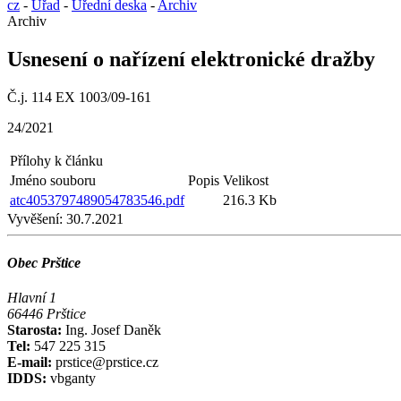
cz
-
Úřad
-
Úřední deska
-
Archiv
Archiv
Usnesení o nařízení elektronické dražby
Č.j. 114 EX 1003/09-161
24/2021
Přílohy k článku
Jméno souboru
Popis
Velikost
atc4053797489054783546.pdf
216.3 Kb
Vyvěšení:
30.7.2021
Obec Prštice
Hlavní 1
66446 Prštice
Starosta:
Ing. Josef Daněk
Tel:
547 225 315
E-mail:
prstice@prstice.cz
IDDS:
vbganty