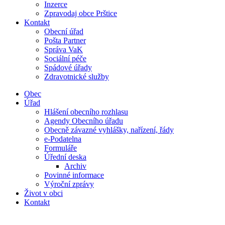
Inzerce
Zpravodaj obce Prštice
Kontakt
Obecní úřad
Pošta Partner
Správa VaK
Sociální péče
Spádové úřady
Zdravotnické služby
Obec
Úřad
Hlášení obecního rozhlasu
Agendy Obecního úřadu
Obecně závazné vyhlášky, nařízení, řády
e-Podatelna
Formuláře
Úřední deska
Archiv
Povinné informace
Výroční zprávy
Život v obci
Kontakt