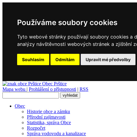
Používáme soubory cookies
Tyto webové stránky používají soubory cookies a da
analýzy návštěvnosti webových stránek a zjištění z
Souhlasím
Odmítám
Upravit mé předvolby
Obec
Prštice
Mapa webu
|
Prohlášení o přístupnosti
|
RSS
Obec
Historie obce a zámku
Přírodní zajímavosti
Statistika, správa Obce
Rozpočet
Správa vodovodu a kanalizace