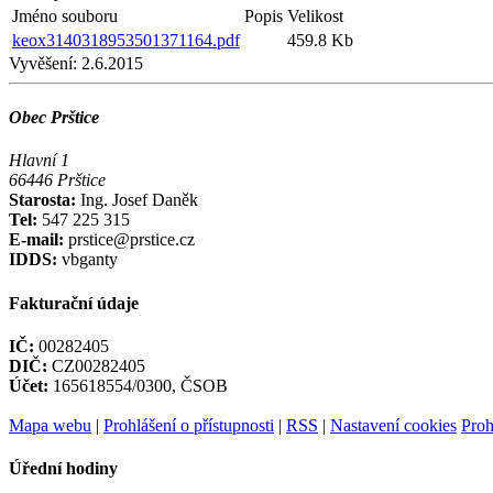
Jméno souboru
Popis
Velikost
keox3140318953501371164.pdf
459.8 Kb
Vyvěšení:
2.6.2015
Obec Prštice
Hlavní 1
66446 Prštice
Starosta:
Ing. Josef Daněk
Tel:
547 225 315
E-mail:
prstice@prstice.cz
IDDS:
vbganty
Fakturační údaje
IČ:
00282405
DIČ:
CZ00282405
Účet:
165618554/0300, ČSOB
Mapa webu
|
Prohlášení o přístupnosti
|
RSS
|
Nastavení cookies
Proh
Úřední hodiny