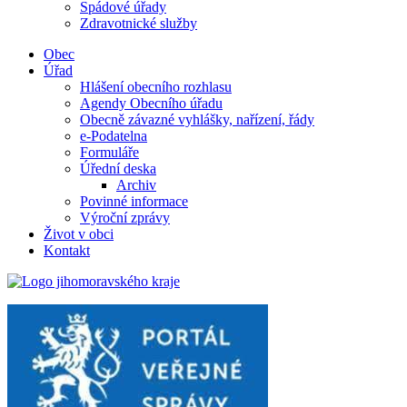
Spádové úřady
Zdravotnické služby
Obec
Úřad
Hlášení obecního rozhlasu
Agendy Obecního úřadu
Obecně závazné vyhlášky, nařízení, řády
e-Podatelna
Formuláře
Úřední deska
Archiv
Povinné informace
Výroční zprávy
Život v obci
Kontakt