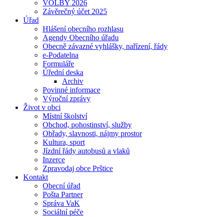
VOLBY 2026
Závěrečný účet 2025
Úřad
Hlášení obecního rozhlasu
Agendy Obecního úřadu
Obecně závazné vyhlášky, nařízení, řády
e-Podatelna
Formuláře
Úřední deska
Archiv
Povinné informace
Výroční zprávy
Život v obci
Místní školství
Obchod, pohostinství, služby
Obřady, slavnosti, nájmy prostor
Kultura, sport
Jízdní řády autobusů a vlaků
Inzerce
Zpravodaj obce Prštice
Kontakt
Obecní úřad
Pošta Partner
Správa VaK
Sociální péče