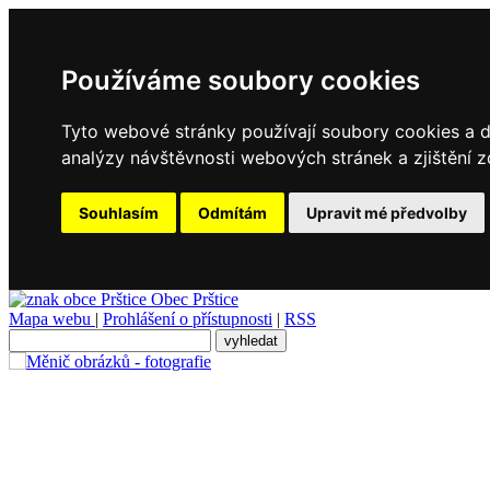
Používáme soubory cookies
Tyto webové stránky používají soubory cookies a da
analýzy návštěvnosti webových stránek a zjištění z
Souhlasím
Odmítám
Upravit mé předvolby
Obec
Prštice
Mapa webu
|
Prohlášení o přístupnosti
|
RSS