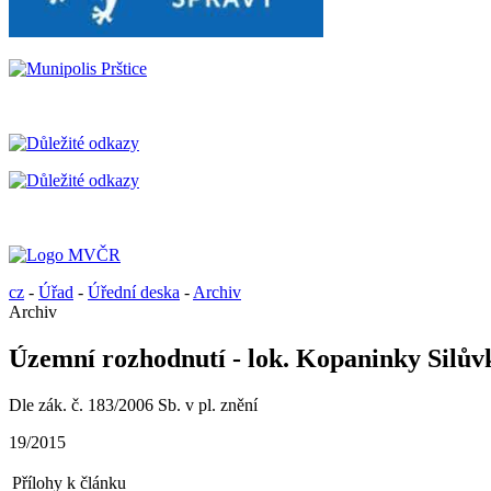
cz
-
Úřad
-
Úřední deska
-
Archiv
Archiv
Územní rozhodnutí - lok. Kopaninky Silův
Dle zák. č. 183/2006 Sb. v pl. znění
19/2015
Přílohy k článku