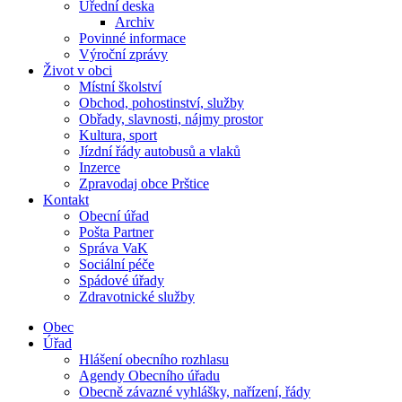
Úřední deska
Archiv
Povinné informace
Výroční zprávy
Život v obci
Místní školství
Obchod, pohostinství, služby
Obřady, slavnosti, nájmy prostor
Kultura, sport
Jízdní řády autobusů a vlaků
Inzerce
Zpravodaj obce Prštice
Kontakt
Obecní úřad
Pošta Partner
Správa VaK
Sociální péče
Spádové úřady
Zdravotnické služby
Obec
Úřad
Hlášení obecního rozhlasu
Agendy Obecního úřadu
Obecně závazné vyhlášky, nařízení, řády