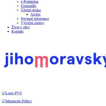
e-Podatelna
Formuláře
Úřední deska
Archiv
Povinné informace
Výroční zprávy
Život v obci
Kontakt