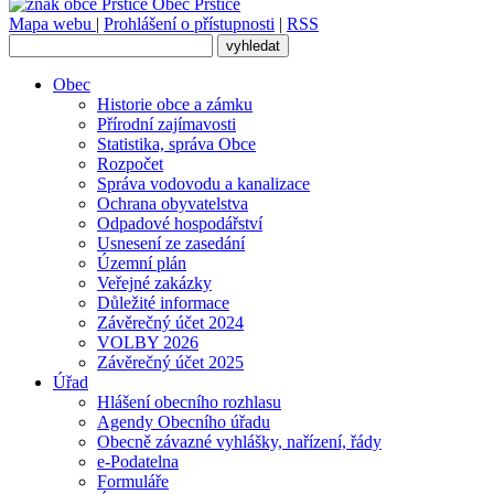
Obec
Prštice
Mapa webu
|
Prohlášení o přístupnosti
|
RSS
Obec
Historie obce a zámku
Přírodní zajímavosti
Statistika, správa Obce
Rozpočet
Správa vodovodu a kanalizace
Ochrana obyvatelstva
Odpadové hospodářství
Usnesení ze zasedání
Územní plán
Veřejné zakázky
Důležité informace
Závěrečný účet 2024
VOLBY 2026
Závěrečný účet 2025
Úřad
Hlášení obecního rozhlasu
Agendy Obecního úřadu
Obecně závazné vyhlášky, nařízení, řády
e-Podatelna
Formuláře