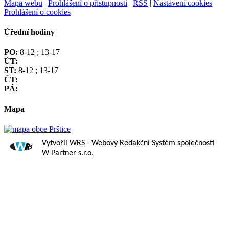
Mapa webu
|
Prohlášení o přístupnosti
|
RSS
|
Nastavení cookies
Prohlášení o cookies
Úřední hodiny
PO:
8-12 ; 13-17
ÚT:
ST:
8-12 ; 13-17
ČT:
PÁ:
Mapa
Vytvořil WRS
- Webový Redakční Systém společnosti
W Partner s.r.o.