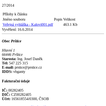
27/2014
Přílohy k článku
Jméno souboru
Popis
Velikost
Veřejná vyhláška - Kalovi001.pdf
463.1 Kb
Vyvěšení:
16.6.2014
Obec Prštice
Hlavní 1
66446 Prštice
Starosta:
Ing. Josef Daněk
Tel:
547 225 315
E-mail:
prstice@prstice.cz
IDDS:
vbganty
Fakturační údaje
IČ:
00282405
DIČ:
CZ00282405
Účet:
165618554/0300, ČSOB