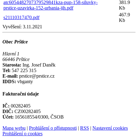
atc6054482707379529841kza-pup-158-siluvky-
381.9
prstice-uzavirka-152-urbania-jih.pdf
Kb
467.9
s21110317470.pdf
Kb
Vyvěšení:
3.11.2021
Obec Prštice
Hlavní 1
66446 Prštice
Starosta:
Ing. Josef Daněk
Tel:
547 225 315
E-mail:
prstice@prstice.cz
IDDS:
vbganty
Fakturační údaje
IČ:
00282405
DIČ:
CZ00282405
Účet:
165618554/0300, ČSOB
Mapa webu
|
Prohlášení o přístupnosti
|
RSS
|
Nastavení cookies
Prohlášení o cookies