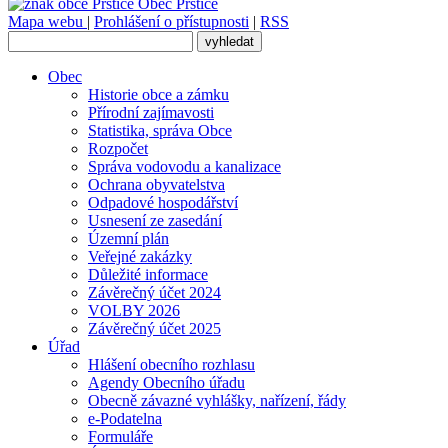
Obec
Prštice
Mapa webu
|
Prohlášení o přístupnosti
|
RSS
Obec
Historie obce a zámku
Přírodní zajímavosti
Statistika, správa Obce
Rozpočet
Správa vodovodu a kanalizace
Ochrana obyvatelstva
Odpadové hospodářství
Usnesení ze zasedání
Územní plán
Veřejné zakázky
Důležité informace
Závěrečný účet 2024
VOLBY 2026
Závěrečný účet 2025
Úřad
Hlášení obecního rozhlasu
Agendy Obecního úřadu
Obecně závazné vyhlášky, nařízení, řády
e-Podatelna
Formuláře