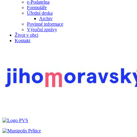
e-Podatelna
Formuláře
Úřední deska
Archiv
Povinné informace
Výroční zprávy
Život v obci
Kontakt