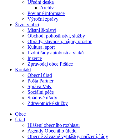
Úřední deska
Archiv
Povinné informace
Výroční zprávy
Život v obci
Místní školství
Obchod, pohostinství, služby
Obřady, slavnosti, nájmy prostor
Kultura, sport
Jízdní řády autobusů a vlaků
Inzerce
Zpravodaj obce Prštice
Kontakt
Obecní úřad
Pošta Partner
Správa VaK
Sociální péče
Spádové úřady
Zdravotnické služby
Obec
Úřad
Hlášení obecního rozhlasu
Agendy Obecního úřadu
Obecně závazné vyhlášky, nařízení, řády