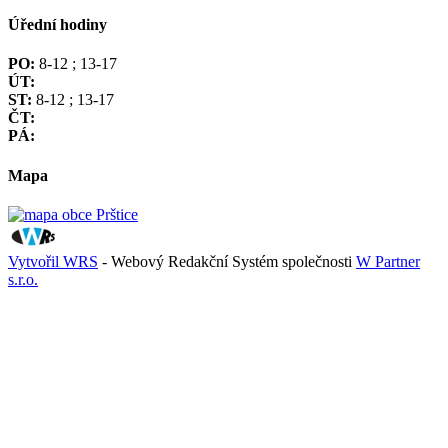
Úřední hodiny
PO:
8-12 ; 13-17
ÚT:
ST:
8-12 ; 13-17
ČT:
PÁ:
Mapa
Vytvořil WRS
- Webový Redakční Systém společnosti
W Partner
s.r.o.