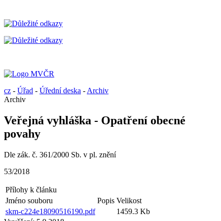
cz
-
Úřad
-
Úřední deska
-
Archiv
Archiv
Veřejná vyhláška - Opatření obecné
povahy
Dle zák. č. 361/2000 Sb. v pl. znění
53/2018
Přílohy k článku
Jméno souboru
Popis
Velikost
skm-c224e18090516190.pdf
1459.3 Kb