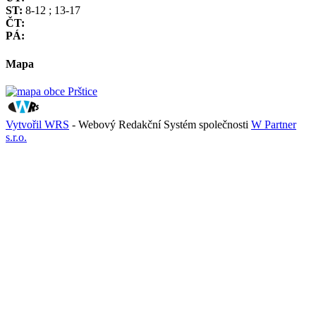
ST:
8-12 ; 13-17
ČT:
PÁ:
Mapa
Vytvořil WRS
- Webový Redakční Systém společnosti
W Partner
s.r.o.