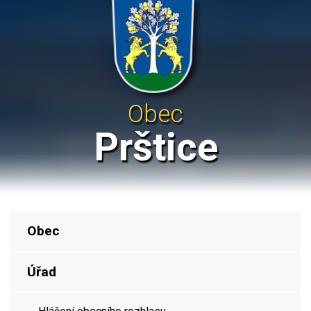
Obec
Prštice
Obec
Úřad