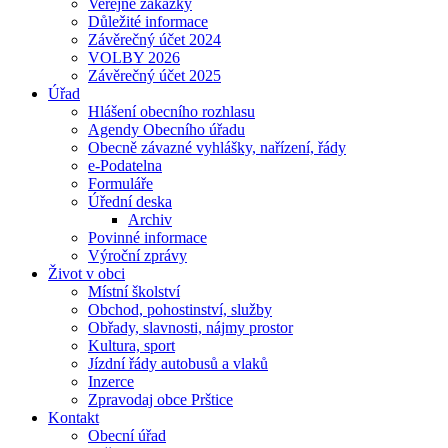
Veřejné zakázky
Důležité informace
Závěrečný účet 2024
VOLBY 2026
Závěrečný účet 2025
Úřad
Hlášení obecního rozhlasu
Agendy Obecního úřadu
Obecně závazné vyhlášky, nařízení, řády
e-Podatelna
Formuláře
Úřední deska
Archiv
Povinné informace
Výroční zprávy
Život v obci
Místní školství
Obchod, pohostinství, služby
Obřady, slavnosti, nájmy prostor
Kultura, sport
Jízdní řády autobusů a vlaků
Inzerce
Zpravodaj obce Prštice
Kontakt
Obecní úřad