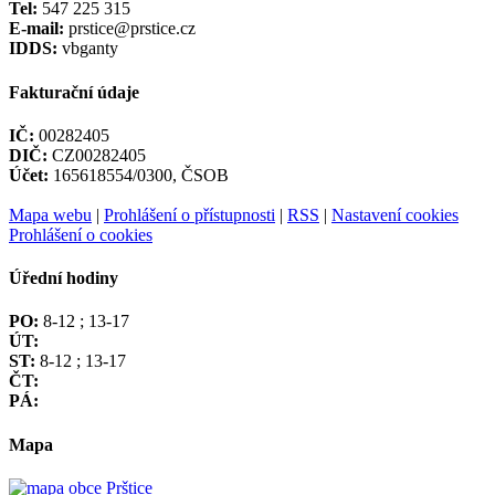
Tel:
547 225 315
E-mail:
prstice@prstice.cz
IDDS:
vbganty
Fakturační údaje
IČ:
00282405
DIČ:
CZ00282405
Účet:
165618554/0300, ČSOB
Mapa webu
|
Prohlášení o přístupnosti
|
RSS
|
Nastavení cookies
Prohlášení o cookies
Úřední hodiny
PO:
8-12 ; 13-17
ÚT:
ST:
8-12 ; 13-17
ČT:
PÁ:
Mapa