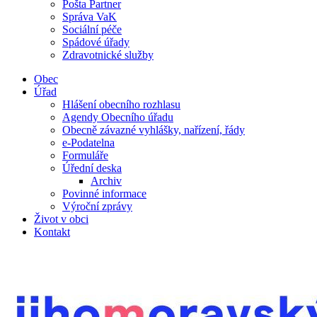
Pošta Partner
Správa VaK
Sociální péče
Spádové úřady
Zdravotnické služby
Obec
Úřad
Hlášení obecního rozhlasu
Agendy Obecního úřadu
Obecně závazné vyhlášky, nařízení, řády
e-Podatelna
Formuláře
Úřední deska
Archiv
Povinné informace
Výroční zprávy
Život v obci
Kontakt