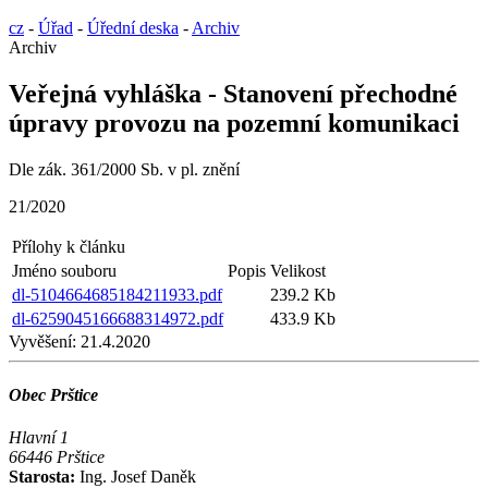
cz
-
Úřad
-
Úřední deska
-
Archiv
Archiv
Veřejná vyhláška - Stanovení přechodné
úpravy provozu na pozemní komunikaci
Dle zák. 361/2000 Sb. v pl. znění
21/2020
Přílohy k článku
Jméno souboru
Popis
Velikost
dl-5104664685184211933.pdf
239.2 Kb
dl-6259045166688314972.pdf
433.9 Kb
Vyvěšení:
21.4.2020
Obec Prštice
Hlavní 1
66446 Prštice
Starosta:
Ing. Josef Daněk