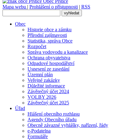
Obec
Prštice
Mapa webu
|
Prohlášení o přístupnosti
|
RSS
Obec
Historie obce a zámku
Přírodní zajímavosti
Statistika, správa Obce
Rozpočet
Správa vodovodu a kanalizace
Ochrana obyvatelstva
Odpadové hospodářství
Usnesení ze zasedání
Územní plán
Veřejné zakázky
Důležité informace
Závěrečný účet 2024
VOLBY 2026
Závěrečný účet 2025
Úřad
Hlášení obecního rozhlasu
Agendy Obecního úřadu
Obecně závazné vyhlášky, nařízení, řády
e-Podatelna
Formuláře