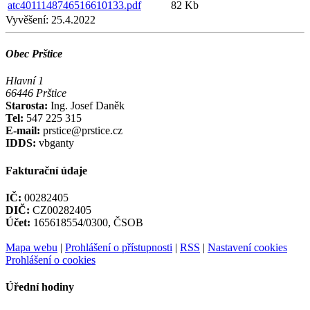
atc4011148746516610133.pdf
82 Kb
Vyvěšení:
25.4.2022
Obec Prštice
Hlavní 1
66446 Prštice
Starosta:
Ing. Josef Daněk
Tel:
547 225 315
E-mail:
prstice@prstice.cz
IDDS:
vbganty
Fakturační údaje
IČ:
00282405
DIČ:
CZ00282405
Účet:
165618554/0300, ČSOB
Mapa webu
|
Prohlášení o přístupnosti
|
RSS
|
Nastavení cookies
Prohlášení o cookies
Úřední hodiny