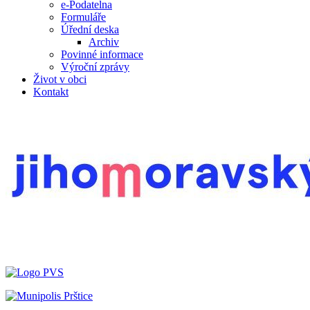
e-Podatelna
Formuláře
Úřední deska
Archiv
Povinné informace
Výroční zprávy
Život v obci
Kontakt