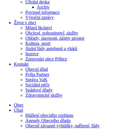
Úřední deska
Archiv
Povinné informace
Výroční zprávy
Život v obci
Místní školství
Obchod, pohostinství, služby
Obřady, slavnosti, nájmy prostor
Kultura, sport
Jízdní řády autobusů a vlaků
Inzerce
Zpravodaj obce Prštice
Kontakt
Obecní úřad
Pošta Partner
Správa VaK
Sociální péče
Spádové úřady
Zdravotnické služby
Obec
Úřad
Hlášení obecního rozhlasu
Agendy Obecního úřadu
Obecně závazné vyhlášky, nařízení, řády