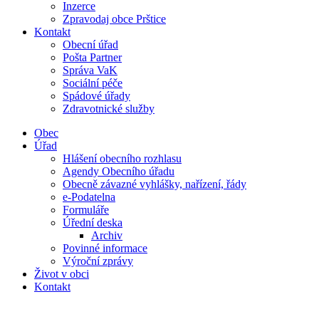
Inzerce
Zpravodaj obce Prštice
Kontakt
Obecní úřad
Pošta Partner
Správa VaK
Sociální péče
Spádové úřady
Zdravotnické služby
Obec
Úřad
Hlášení obecního rozhlasu
Agendy Obecního úřadu
Obecně závazné vyhlášky, nařízení, řády
e-Podatelna
Formuláře
Úřední deska
Archiv
Povinné informace
Výroční zprávy
Život v obci
Kontakt