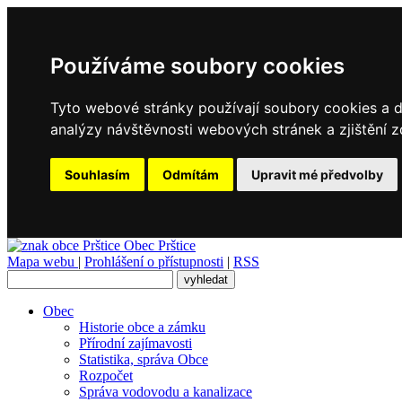
Používáme soubory cookies
Tyto webové stránky používají soubory cookies a da
analýzy návštěvnosti webových stránek a zjištění z
Souhlasím
Odmítám
Upravit mé předvolby
Obec
Prštice
Mapa webu
|
Prohlášení o přístupnosti
|
RSS
Obec
Historie obce a zámku
Přírodní zajímavosti
Statistika, správa Obce
Rozpočet
Správa vodovodu a kanalizace