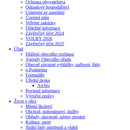
Ochrana obyvatelstva
Odpadové hospodářství
Usnesení ze zasedání
Územní plán
Veřejné zakázky
Důležité informace
Závěrečný účet 2024
VOLBY 2026
Závěrečný účet 2025
Úřad
Hlášení obecního rozhlasu
Agendy Obecního úřadu
Obecně závazné vyhlášky, nařízení, řády
e-Podatelna
Formuláře
Úřední deska
Archiv
Povinné informace
Výroční zprávy
Život v obci
Místní školství
Obchod, pohostinství, služby
Obřady, slavnosti, nájmy prostor
Kultura, sport
Jízdní řády autobusů a vlaků