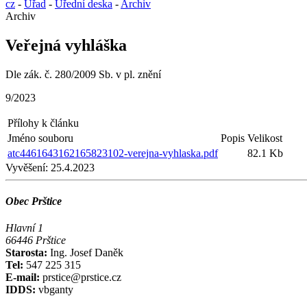
cz
-
Úřad
-
Úřední deska
-
Archiv
Archiv
Veřejná vyhláška
Dle zák. č. 280/2009 Sb. v pl. znění
9/2023
Přílohy k článku
Jméno souboru
Popis
Velikost
atc4461643162165823102-verejna-vyhlaska.pdf
82.1 Kb
Vyvěšení:
25.4.2023
Obec Prštice
Hlavní 1
66446 Prštice
Starosta:
Ing. Josef Daněk
Tel:
547 225 315
E-mail:
prstice@prstice.cz
IDDS:
vbganty