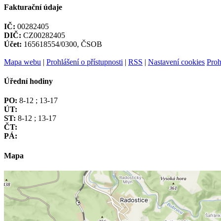
Fakturační údaje
IČ:
00282405
DIČ:
CZ00282405
Účet:
165618554/0300, ČSOB
Mapa webu
|
Prohlášení o přístupnosti
|
RSS
|
Nastavení cookies
Proh
Úřední hodiny
PO:
8-12 ; 13-17
ÚT:
ST:
8-12 ; 13-17
ČT:
PÁ:
Mapa