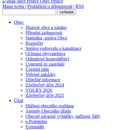
Obec
Prštice
Mapa webu
|
Prohlášení o přístupnosti
|
RSS
Obec
Historie obce a zámku
Přírodní zajímavosti
Statistika, správa Obce
Rozpočet
Správa vodovodu a kanalizace
Ochrana obyvatelstva
Odpadové hospodářství
Usnesení ze zasedání
Územní plán
Veřejné zakázky
Důležité informace
Závěrečný účet 2024
VOLBY 2026
Závěrečný účet 2025
Úřad
Hlášení obecního rozhlasu
Agendy Obecního úřadu
Obecně závazné vyhlášky, nařízení, řády
e-Podatelna
Formuláře