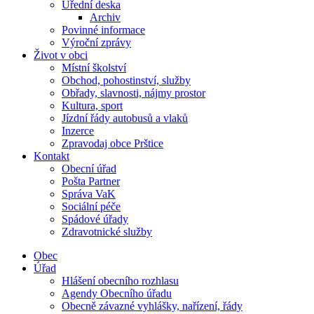
Úřední deska
Archiv
Povinné informace
Výroční zprávy
Život v obci
Místní školství
Obchod, pohostinství, služby
Obřady, slavnosti, nájmy prostor
Kultura, sport
Jízdní řády autobusů a vlaků
Inzerce
Zpravodaj obce Prštice
Kontakt
Obecní úřad
Pošta Partner
Správa VaK
Sociální péče
Spádové úřady
Zdravotnické služby
Obec
Úřad
Hlášení obecního rozhlasu
Agendy Obecního úřadu
Obecně závazné vyhlášky, nařízení, řády