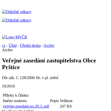
cz
-
Úřad
-
Úřední deska
-
Archiv
Archiv
Veřejné zasedání zastupitelstva Obce
Prštice
Dle zák. č. 128/2000 Sb. v pl. znění
10/2016
Přílohy k článku
Jméno souboru
Popis
Velikost
verejne-zasedani-zo-29.3..pdf
247 Kb