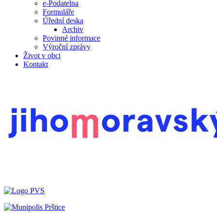
e-Podatelna
Formuláře
Úřední deska
Archiv
Povinné informace
Výroční zprávy
Život v obci
Kontakt