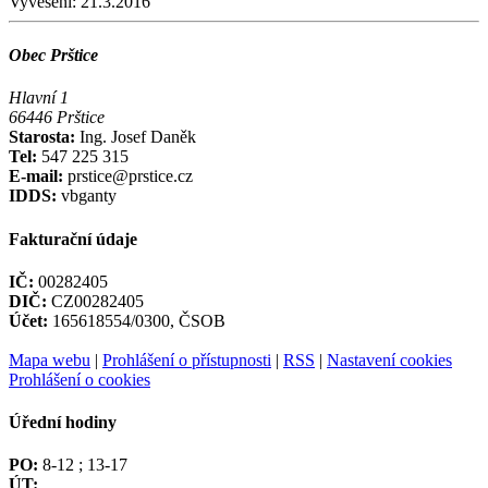
Vyvěšení:
21.3.2016
Obec Prštice
Hlavní 1
66446 Prštice
Starosta:
Ing. Josef Daněk
Tel:
547 225 315
E-mail:
prstice@prstice.cz
IDDS:
vbganty
Fakturační údaje
IČ:
00282405
DIČ:
CZ00282405
Účet:
165618554/0300, ČSOB
Mapa webu
|
Prohlášení o přístupnosti
|
RSS
|
Nastavení cookies
Prohlášení o cookies
Úřední hodiny
PO:
8-12 ; 13-17
ÚT: