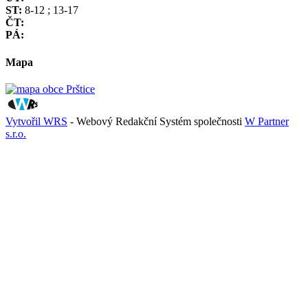
ST:
8-12 ; 13-17
ČT:
PÁ:
Mapa
Vytvořil WRS
- Webový Redakční Systém společnosti
W Partner
s.r.o.