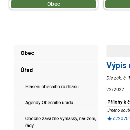
Obec
Obec
Výpis 
Úřad
Dle zák. č.
Hlášení obecního rozhlasu
22/2022
Přílohy k 
Agendy Obecního úřadu
Jméno soub
Obecně závazné vyhlášky, nařízení,
s220701
řády