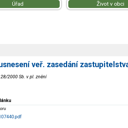
Úřad
Život v obci
usnesení veř. zasedání zastupitelstv
 128/2000 Sb. v pl. znění
článku
oru
07440.pdf