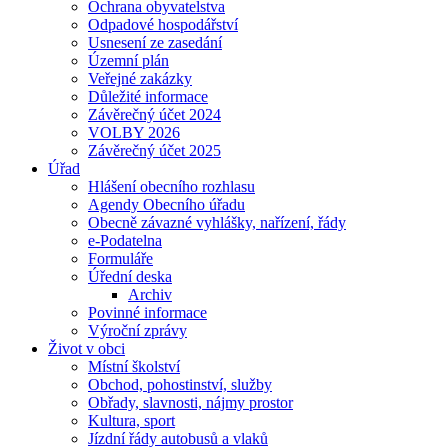
Ochrana obyvatelstva
Odpadové hospodářství
Usnesení ze zasedání
Územní plán
Veřejné zakázky
Důležité informace
Závěrečný účet 2024
VOLBY 2026
Závěrečný účet 2025
Úřad
Hlášení obecního rozhlasu
Agendy Obecního úřadu
Obecně závazné vyhlášky, nařízení, řády
e-Podatelna
Formuláře
Úřední deska
Archiv
Povinné informace
Výroční zprávy
Život v obci
Místní školství
Obchod, pohostinství, služby
Obřady, slavnosti, nájmy prostor
Kultura, sport
Jízdní řády autobusů a vlaků