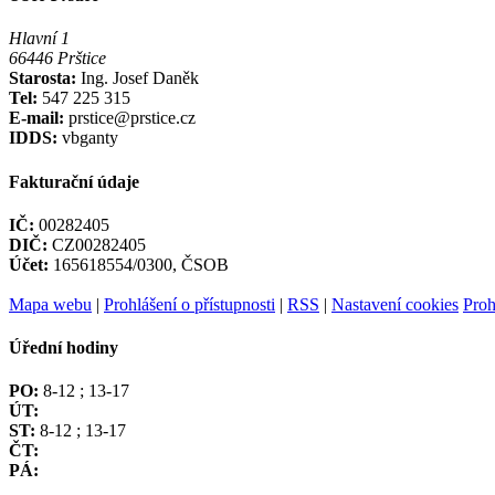
Hlavní 1
66446 Prštice
Starosta:
Ing. Josef Daněk
Tel:
547 225 315
E-mail:
prstice@prstice.cz
IDDS:
vbganty
Fakturační údaje
IČ:
00282405
DIČ:
CZ00282405
Účet:
165618554/0300, ČSOB
Mapa webu
|
Prohlášení o přístupnosti
|
RSS
|
Nastavení cookies
Proh
Úřední hodiny
PO:
8-12 ; 13-17
ÚT:
ST:
8-12 ; 13-17
ČT:
PÁ: