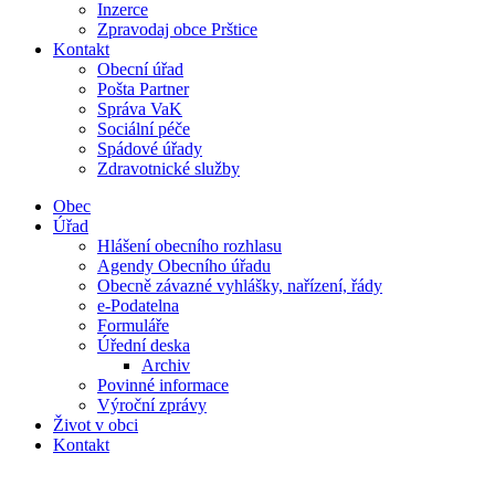
Inzerce
Zpravodaj obce Prštice
Kontakt
Obecní úřad
Pošta Partner
Správa VaK
Sociální péče
Spádové úřady
Zdravotnické služby
Obec
Úřad
Hlášení obecního rozhlasu
Agendy Obecního úřadu
Obecně závazné vyhlášky, nařízení, řády
e-Podatelna
Formuláře
Úřední deska
Archiv
Povinné informace
Výroční zprávy
Život v obci
Kontakt