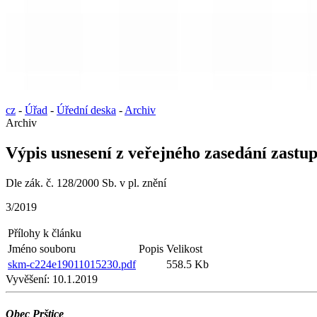
cz
-
Úřad
-
Úřední deska
-
Archiv
Archiv
Výpis usnesení z veřejného zasedání zastup
Dle zák. č. 128/2000 Sb. v pl. znění
3/2019
Přílohy k článku
Jméno souboru
Popis
Velikost
skm-c224e19011015230.pdf
558.5 Kb
Vyvěšení:
10.1.2019
Obec Prštice