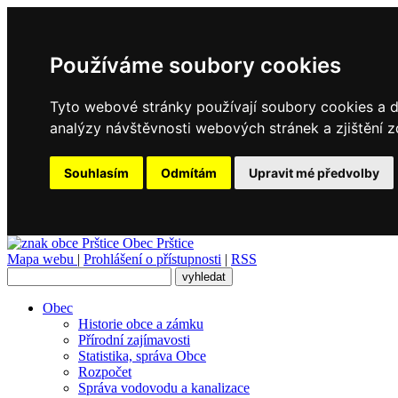
Používáme soubory cookies
Tyto webové stránky používají soubory cookies a da
analýzy návštěvnosti webových stránek a zjištění z
Souhlasím
Odmítám
Upravit mé předvolby
Obec
Prštice
Mapa webu
|
Prohlášení o přístupnosti
|
RSS
Obec
Historie obce a zámku
Přírodní zajímavosti
Statistika, správa Obce
Rozpočet
Správa vodovodu a kanalizace