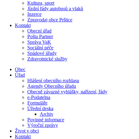
Kultura, sport
Jízdní řády autobusů a vlaků
Inzerce
Zpravodaj obce Prštice
Kontakt
Obecní úřad
Pošta Partner
Správa VaK
Sociální péče
Spádové úřady
Zdravotnické služby
Obec
Úřad
Hlášení obecního rozhlasu
Agendy Obecního úřadu
Obecně závazné vyhlášky, nařízení, řády
e-Podatelna
Formuláře
Úřední deska
Archiv
Povinné informace
Výroční zprávy
Život v obci
Kontakt