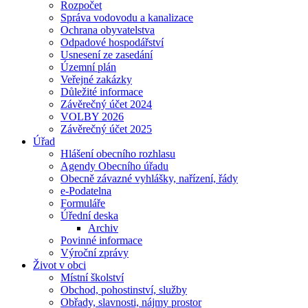
Rozpočet
Správa vodovodu a kanalizace
Ochrana obyvatelstva
Odpadové hospodářství
Usnesení ze zasedání
Územní plán
Veřejné zakázky
Důležité informace
Závěrečný účet 2024
VOLBY 2026
Závěrečný účet 2025
Úřad
Hlášení obecního rozhlasu
Agendy Obecního úřadu
Obecně závazné vyhlášky, nařízení, řády
e-Podatelna
Formuláře
Úřední deska
Archiv
Povinné informace
Výroční zprávy
Život v obci
Místní školství
Obchod, pohostinství, služby
Obřady, slavnosti, nájmy prostor