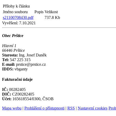
Přílohy k článku
Jméno souboru
Popis
Velikost
s21100708430.pdf
737.8 Kb
Vyvěšení:
7.10.2021
Obec Prštice
Hlavní 1
66446 Prštice
Starosta:
Ing. Josef Daněk
Tel:
547 225 315
E-mail:
prstice@prstice.cz
IDDS:
vbganty
Fakturační údaje
IČ:
00282405
DIČ:
CZ00282405
Účet:
165618554/0300, ČSOB
Mapa webu
|
Prohlášení o přístupnosti
|
RSS
|
Nastavení cookies
Proh