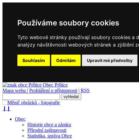
Používáme soubory cookies
Tyto webové stránky používají soubory cookies a da
analýzy návštěvnosti webových stránek a zjištění z
Souhlasím
Odmítám
Upravit mé předvolby
Obec
Prštice
Mapa webu
|
Prohlášení o přístupnosti
|
RSS
❙❙
Obec
Historie obce a zámku
Přírodní zajímavosti
Statistika, správa Obce