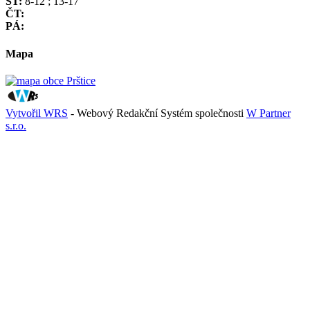
ST:
8-12 ; 13-17
ČT:
PÁ:
Mapa
Vytvořil WRS
- Webový Redakční Systém společnosti
W Partner
s.r.o.