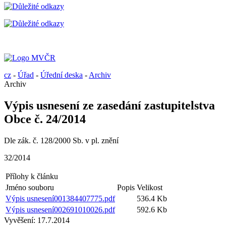
cz
-
Úřad
-
Úřední deska
-
Archiv
Archiv
Výpis usnesení ze zasedání zastupitelstva
Obce č. 24/2014
Dle zák. č. 128/2000 Sb. v pl. znění
32/2014
Přílohy k článku
Jméno souboru
Popis
Velikost
Výpis usnesení001384407775.pdf
536.4 Kb
Výpis usnesení002691010026.pdf
592.6 Kb
Vyvěšení:
17.7.2014