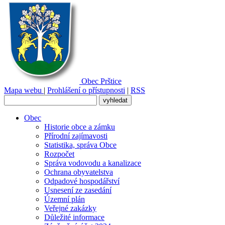
Obec
Prštice
Mapa webu
|
Prohlášení o přístupnosti
|
RSS
Obec
Historie obce a zámku
Přírodní zajímavosti
Statistika, správa Obce
Rozpočet
Správa vodovodu a kanalizace
Ochrana obyvatelstva
Odpadové hospodářství
Usnesení ze zasedání
Územní plán
Veřejné zakázky
Důležité informace