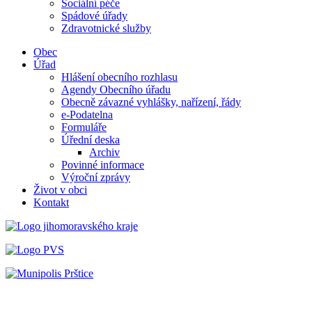
Sociální péče
Spádové úřady
Zdravotnické služby
Obec
Úřad
Hlášení obecního rozhlasu
Agendy Obecního úřadu
Obecně závazné vyhlášky, nařízení, řády
e-Podatelna
Formuláře
Úřední deska
Archiv
Povinné informace
Výroční zprávy
Život v obci
Kontakt