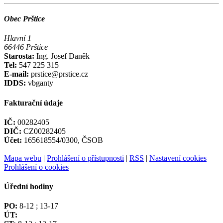
Obec Prštice
Hlavní 1
66446 Prštice
Starosta:
Ing. Josef Daněk
Tel:
547 225 315
E-mail:
prstice@prstice.cz
IDDS:
vbganty
Fakturační údaje
IČ:
00282405
DIČ:
CZ00282405
Účet:
165618554/0300, ČSOB
Mapa webu
|
Prohlášení o přístupnosti
|
RSS
|
Nastavení cookies
Prohlášení o cookies
Úřední hodiny
PO:
8-12 ; 13-17
ÚT: