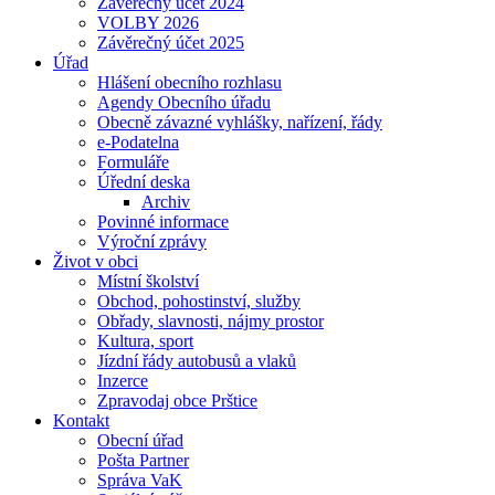
Závěrečný účet 2024
VOLBY 2026
Závěrečný účet 2025
Úřad
Hlášení obecního rozhlasu
Agendy Obecního úřadu
Obecně závazné vyhlášky, nařízení, řády
e-Podatelna
Formuláře
Úřední deska
Archiv
Povinné informace
Výroční zprávy
Život v obci
Místní školství
Obchod, pohostinství, služby
Obřady, slavnosti, nájmy prostor
Kultura, sport
Jízdní řády autobusů a vlaků
Inzerce
Zpravodaj obce Prštice
Kontakt
Obecní úřad
Pošta Partner
Správa VaK