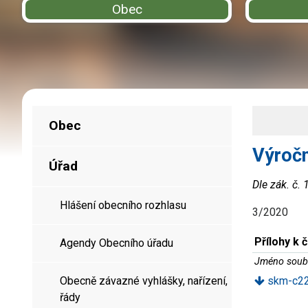
Obec
Obec
Výročn
Úřad
Dle zák. č.
Hlášení obecního rozhlasu
3/2020
Přílohy k 
Agendy Obecního úřadu
Jméno soub
Obecně závazné vyhlášky, nařízení,
skm-c22
řády