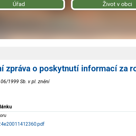
Úřad
Život v obci
í zpráva o poskytnutí informací za 
 106/1999 Sb. v pl. znění
článku
oru
4e20011412360.pdf