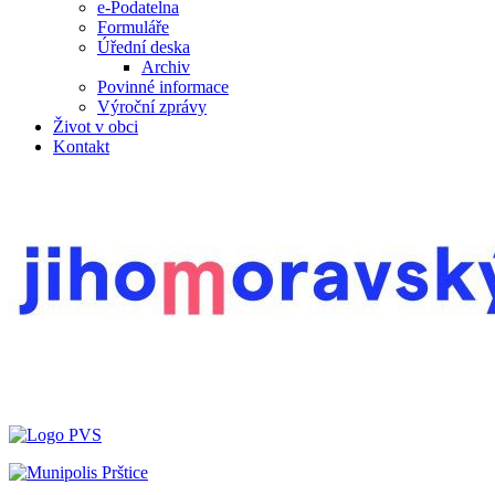
e-Podatelna
Formuláře
Úřední deska
Archiv
Povinné informace
Výroční zprávy
Život v obci
Kontakt