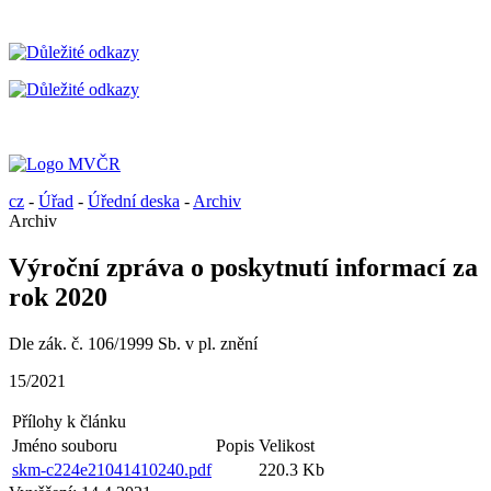
cz
-
Úřad
-
Úřední deska
-
Archiv
Archiv
Výroční zpráva o poskytnutí informací za
rok 2020
Dle zák. č. 106/1999 Sb. v pl. znění
15/2021
Přílohy k článku
Jméno souboru
Popis
Velikost
skm-c224e21041410240.pdf
220.3 Kb