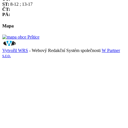
ST:
8-12 ; 13-17
ČT:
PÁ:
Mapa
Vytvořil WRS
- Webový Redakční Systém společnosti
W Partner
s.r.o.