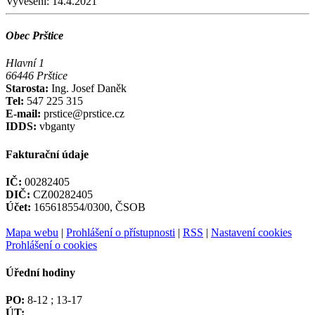
Vyvěšení:
14.4.2021
Obec Prštice
Hlavní 1
66446 Prštice
Starosta:
Ing. Josef Daněk
Tel:
547 225 315
E-mail:
prstice@prstice.cz
IDDS:
vbganty
Fakturační údaje
IČ:
00282405
DIČ:
CZ00282405
Účet:
165618554/0300, ČSOB
Mapa webu
|
Prohlášení o přístupnosti
|
RSS
|
Nastavení cookies
Prohlášení o cookies
Úřední hodiny
PO:
8-12 ; 13-17
ÚT: