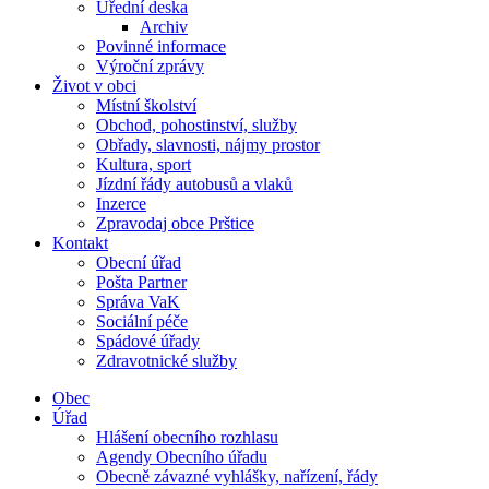
Úřední deska
Archiv
Povinné informace
Výroční zprávy
Život v obci
Místní školství
Obchod, pohostinství, služby
Obřady, slavnosti, nájmy prostor
Kultura, sport
Jízdní řády autobusů a vlaků
Inzerce
Zpravodaj obce Prštice
Kontakt
Obecní úřad
Pošta Partner
Správa VaK
Sociální péče
Spádové úřady
Zdravotnické služby
Obec
Úřad
Hlášení obecního rozhlasu
Agendy Obecního úřadu
Obecně závazné vyhlášky, nařízení, řády