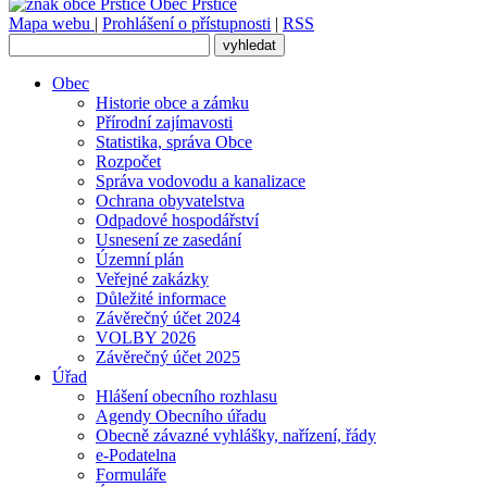
Obec
Prštice
Mapa webu
|
Prohlášení o přístupnosti
|
RSS
Obec
Historie obce a zámku
Přírodní zajímavosti
Statistika, správa Obce
Rozpočet
Správa vodovodu a kanalizace
Ochrana obyvatelstva
Odpadové hospodářství
Usnesení ze zasedání
Územní plán
Veřejné zakázky
Důležité informace
Závěrečný účet 2024
VOLBY 2026
Závěrečný účet 2025
Úřad
Hlášení obecního rozhlasu
Agendy Obecního úřadu
Obecně závazné vyhlášky, nařízení, řády
e-Podatelna
Formuláře